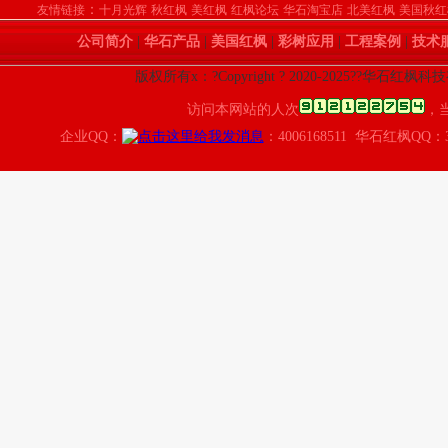
：
友情链接
十月光辉
秋红枫
美红枫
红枫论坛
华石淘宝店
北美红枫
美国秋红
公司简介
|
华石产品
|
美国红枫
|
彩树应用
|
工程案例
|
技术
版权所有x：?Copyright ? 2020-2025??华石红枫
访问本网站的人次
，
企业QQ：
：4006168511 华石红枫QQ：3