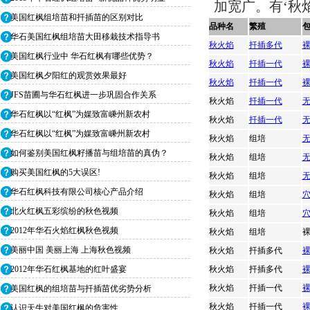
加宽广。有‘秋
美国红枫组培苗和扦插苗的区别对比
品种名
繁殖
华石美国红枫组培苗大田移栽技术指导书
秋火焰
扦插多代
美国红枫行业中 华石红枫有哪些优势？
秋火焰
扦插一代
美国红枫夕阳红的观赏效果最好
秋火焰
扦插一代
JFS苗圃与华石红枫进一步巩固合作关系
秋火焰
扦插一代
华石红枫以“红枫”为媒致富嵊州新农村
秋火焰
扦插一代
华石红枫以“红枫”为媒致富嵊州新农村
秋火焰
组培
如何鉴别美国红枫籽播苗与组培苗的真伪？
秋火焰
组培
购买美国红枫的5大误区!
秋火焰
组培
华石红枫科技有限公司核心产品介绍
秋火焰
组培
北火红枫五彩缤纷的秋色视频
秋火焰
组培
2012年华石火焰红枫秋色视频
秋火焰
组培
美丽中国 美丽上海 上海秋色视频
秋火焰
扦插多代
2012年华石红枫基地的红叶盛宴
秋火焰
扦插多代
秋火焰
扦插一代
美国红枫的组培苗与扦插苗优劣势分析
秋火焰
扦插一代
认识天牛对美国红枫的危害性