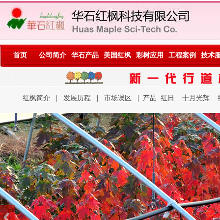
首页
公司简介
华石产品
美国红枫
彩树应用
工程案例
技术
红枫简介
|
发展历程
|
市场误区
| 产品:
红日
十月光辉