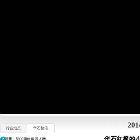
20
行业动态
华石快讯
华石红枫的
嵊州：5000亩红枫惹人醉