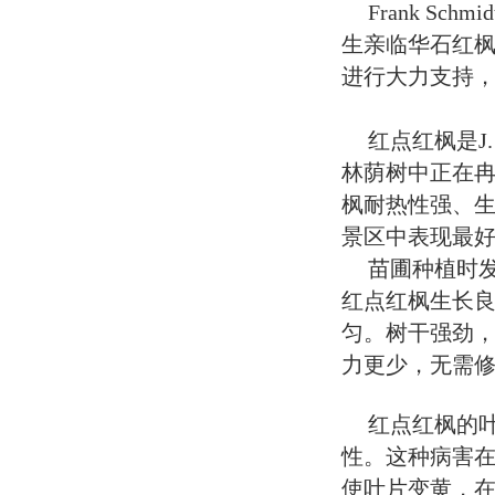
Frank Sc
生亲临华石红
进行大力支持
红点红枫是J. 
林荫树中正在
枫耐热性强、
景区中表现最
苗圃种植时
红点红枫生长
匀。树干强劲，
力更少，无需
红点红枫的
性。这种病害在
使叶片变黄，在