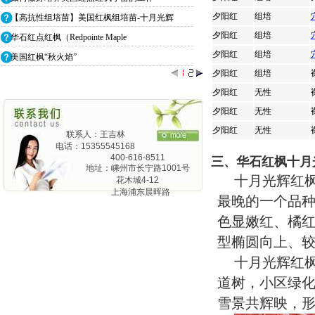
夕阳红
组培
【高抗性组培苗】美国红枫组培苗-十月光辉
夕阳红
组培
华石红点红枫（Redpointe Maple
夕阳红
组培
美国红枫“秋火焰”
夕阳红
组培
夕阳红
无性
夕阳红
无性
夕阳红
无性
联系人：王吉林
电话：15355545168
400-616-8511
三、华石红枫十月
地址：嵊州市长宁路1001号
十月光辉红
花木城4-12
上海浦东晨晖路
最晚的一个品
825弄24号1201
色显嫩红、橘
型椭圆向上、
十月光辉红
道树，小区绿
雪景共辉映，