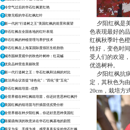
冷空气过后的华石红枫更红艳
完整无暇的华石红枫红叶
夕阳红枫是
新一代的“行道树之王”美国红枫的前景和展望
色表现最好的
华石红枫在全国各地的红叶表现
红枫秋季叶色
华石红枫的种植管理与养护技术
性好，变色时
华石红枫在上海某国际度假区生机勃勃
受人们的欢迎
城市园林景观中的秋色叶树种：红花槭
优选树种。
优良品种营造美丽秋景
新一代行道树之王：华石红枫和法桐的对比
夕阳红枫抗
政治局会议首提“绿色化”：“四化”变“五化”
定，其秋色为由
华石红枫组培苗--优势
20cm，栽培
全世界都在种红枫组培苗，你还好意思种红枫扦
插
美国红枫的组培苗与扦插苗优劣势分析
全世界都在种夕阳红枫，你还好意思种美国红
枫！
陈紫函饰演的秋意浓在华石红枫基地的剧照
眼见为实，手摸为准，感受真真实实的华石红枫