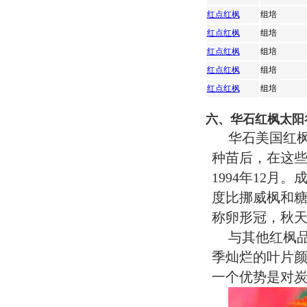
红点红枫
组培
红点红枫
组培
红点红枫
组培
红点红枫
组培
红点红枫
组培
六、华石红枫太阳
华石美国红枫
种苗后，在这些
1994年12月
度比挪威枫和
称卵形冠，秋
与其他红枫
季灿烂的叶片
一个优势是对