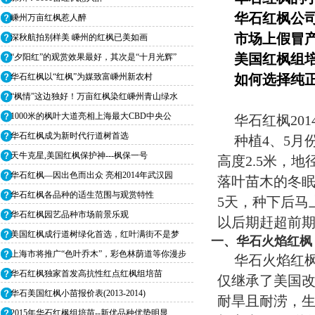
华石红枫公
嵊州万亩红枫惹人醉
市场上假冒
深秋航拍别样美 嵊州的红枫已美如画
美国红枫组
“夕阳红”的观赏效果最好，其次是“十月光辉”
华石红枫以“红枫”为媒致富嵊州新农村
如何选择纯
“枫情”这边独好！万亩红枫染红嵊州青山绿水
1000米的枫叶大道亮相上海最大CBD中央公
华石红枫201
华石红枫成为新时代行道树首选
种植4、5
天牛克星,美国红枫保护神---枫保一号
高度2.5米，
华石红枫—因出色而出众 亮相2014年武汉园
落叶苗木的冬眠
华石红枫各品种的适生范围与观赏特性
5天，种下后马
华石红枫园艺品种市场前景乐观
以后期赶超前
美国红枫成行道树绿化首选，红叶满街不是梦
一、华石火焰红枫
上海市将推广“色叶乔木”，彩色林荫道等你漫步
华石火焰红
华石红枫独家首发高抗性红点红枫组培苗
仅继承了美国
华石美国红枫小苗报价表(2013-2014)
耐旱且耐涝，
2015年华石红枫组培苗--新优品种优势明显