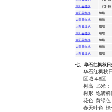
太阳谷红枫
一代扦插
太阳谷红枫
组培
太阳谷红枫
组培
太阳谷红枫
组培
太阳谷红枫
组培
太阳谷红枫
组培
太阳谷红枫
组培
太阳谷红枫
组培
七、华石红枫秋日
华石红枫秋日梦幻 A
区域 4-8区
树高 15米；
树形 饱满椭
花色 黄绿色
春天叶色 绿