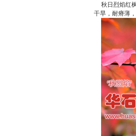
秋日烈焰红
干旱，耐瘠薄