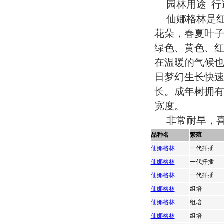
园林用途 
仙娜格林是
花朵，春夏叶
绿色、黄色、
在温暖的气候
日梦幻生长快
长。成年树拥有广
宽度。
非常耐旱，喜
品种名
繁殖
仙娜格林
一代扦插
仙娜格林
一代扦插
仙娜格林
一代扦插
仙娜格林
组培
仙娜格林
组培
仙娜格林
组培