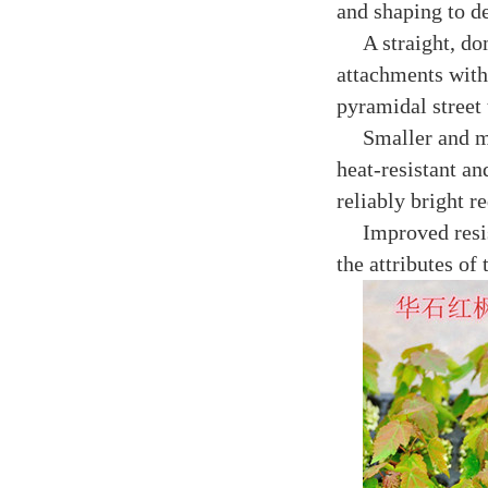
and shaping to d
A straight, do
attachments with 
pyramidal street 
Smaller and mo
heat-resistant an
reliably bright re
Improved resi
the attributes of