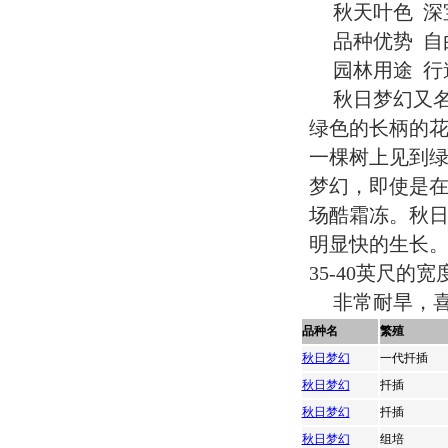
秋天叶色 
品种优势 
园林用途 
秋日梦幻又
绿色的长柄的
一棵树上见到
梦幻，即使是
场酷霜冻。秋
明显快的生长。
35-40英尺的宽
非常耐旱，喜
品种名
繁殖
秋日梦幻
一代扦插
秋日梦幻
扦插
秋日梦幻
扦插
秋日梦幻
组培