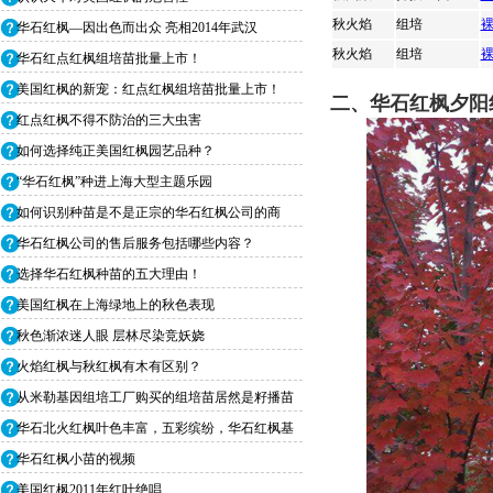
秋火焰
组培
华石红枫—因出色而出众 亮相2014年武汉
秋火焰
组培
华石红点红枫组培苗批量上市！
美国红枫的新宠：红点红枫组培苗批量上市！
二、华石红枫夕阳
红点红枫不得不防治的三大虫害
如何选择纯正美国红枫园艺品种？
“华石红枫”种进上海大型主题乐园
如何识别种苗是不是正宗的华石红枫公司的商
品？
华石红枫公司的售后服务包括哪些内容？
选择华石红枫种苗的五大理由！
美国红枫在上海绿地上的秋色表现
秋色渐浓迷人眼 层林尽染竞妖娆
火焰红枫与秋红枫有木有区别？
从米勒基因组培工厂购买的组培苗居然是籽播苗
仿
华石北火红枫叶色丰富，五彩缤纷，华石红枫基
地
华石红枫小苗的视频
美国红枫2011年红叶绝唱