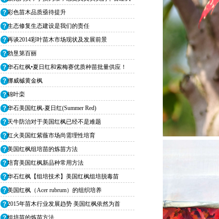
红
彩色苗木品质亟待提升
生态修复生态建设是我们的责任
再谈2014彩叶苗木市场现状及发展前景
勃垦第百丽
华石红枫•夏日红和索梅赛优质种苗批量供应！
挪威槭黄金枫
锦叶栾
华石美国红枫-夏日红(Summer Red)
天牛防治对于美国红枫已经不是难题
红火美国红紫薇市场尚需理性培育
美国红枫组培苗的炼苗方法
培育美国红枫新品种常用方法
华石红枫【组培技术】美国红枫组培脱毒苗
美国红枫（Acer rubrum）的组织培养
2015年苗木行业发展趋势 美国红枫依然为首
组培苗的炼苗方法