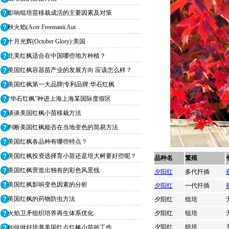
影响组培苗移栽成活的主要因素及对策
秋火焰(Acer Freemanii Aut
十月光辉(October Glory):美国
北美红枫适合在中国哪些地方种植？
美国红枫容器苗产业的发展方向 应该怎么样？
美国红枫第一大品牌|专利品牌:华石红枫
“华石红枫”种进上海上海某国际度假区
谈谈美国红枫小苗移栽方法
判断美国红枫能否在当地变色的简易方法
美国红枫各品种有哪些特点？
美国红枫投资选择育小苗还是培大树要好些呢？
品种名
繁殖
美国红枫营造出独有的彩色风景线
夕阳红
多代扦插
美国红枫影响变色因素的分析
夕阳红
一代扦插
美国红枫的药物防虫方法
夕阳红
组培
夕阳红
组培
火焰卫矛组织培养再生体系优化
夕阳红
组培
如何做好培养美国红点红枫小苗的工作