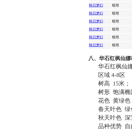
秋日梦幻
组培
秋日梦幻
组培
秋日梦幻
组培
秋日梦幻
组培
秋日梦幻
组培
秋日梦幻
组培
八、华石红枫仙娜
华石红枫仙娜格林 A
区域 4-8区
树高 15米；
树形 饱满椭
花色 黄绿色
春天叶色 绿
秋天叶色 
品种优势 