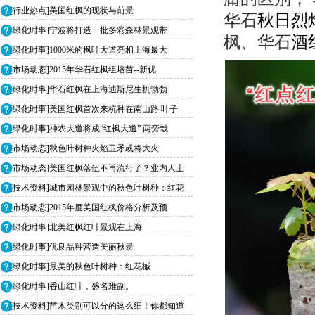
[行业热点]美国红枫的现状与前景
华石
秋日烈
[绿化时事]宁波将打造一批多彩森林景观带
枫、华石
酒
[绿化时事]1000米的枫叶大道亮相上海最大
[市场动态]2015年华石红枫组培苗--新优
[绿化时事]华石红枫在上海迪斯尼生机勃勃
[绿化时事]美国红枫首次来杭种在南山路 叶子
[绿化时事]神农大道将成“红枫大道” 两旁栽
[市场动态]秋色叶树种火焰卫矛或将大火
[市场动态]美国红枫落伍不再流行了？业内人士
[技术资料]城市园林景观中的秋色叶树种：红花
[市场动态]2015年度美国红枫价格分析及预
[绿化时事]北美红枫红叶景观在上海
[绿化时事]优良品种营造美丽秋景
[绿化时事]最美的秋色叶树种：红花槭
[绿化时事]香山红叶，盛名难副。
[技术资料]苗木类别可以分的这么细！你都知道