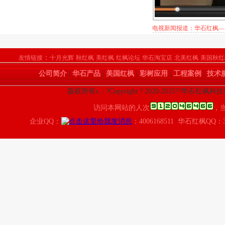
电视新闻报道：华石红枫—
：
友情链接
十月光辉
秋红枫
美红枫
红枫论坛
华石淘宝店
北美红枫
美国秋红
公司简介
|
华石产品
|
美国红枫
|
彩树应用
|
工程案例
|
技术
版权所有x：?Copyright ? 2020-2025??华石红枫
访问本网站的人次
，
企业QQ：
：4006168511 华石红枫QQ：3