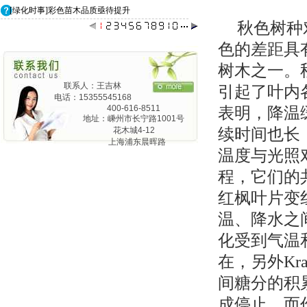
[绿化时事]彩色苗木品质亟待提升
秋色树种
色的差距具
树木之一。
联系人：王吉林
引起了叶内
电话：15355545168
400-616-8511
表明，降温
地址：嵊州市长宁路1001号
花木城4-12
续时间也长
上海浦东晨晖路
温度与光照
825弄24号1201
程，它们的
红枫叶片变
温、降水之
化受到气温
在，另外Kr
间糖分的积
成停止，而