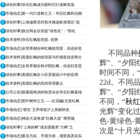
[绿化时事]华石红枫成为新时代行道树首选
[市场动态]新一代行道树之王：华石红枫和法桐
[绿化时事]上海迪斯尼对苗木挑选标准堪比“选
[绿化时事]政治局会议首提“绿色化”：“四化
[技术资料]华石红枫组培苗--优势
[市场动态]全世界都在种红枫组培苗，你还好意
不同品种
[技术资料]美国红枫的组培苗与扦插苗优劣势分
辉”、“夕阳
[市场动态]全世界都在种夕阳红枫，你还好意思
时间不同，
[绿化时事]美国红枫在小区景观设计中的应用
22d。不同
[技术资料]美国红枫的田间管理要点
辉”、“夕阳
[公司公告]陈紫函饰演的秋意浓在华石红枫基地
不同，“
秋
[市场动态]彩叶树种之王——红花槭(北美红枫
光辉”变化
[市场动态]‘密实’卫矛缔造沪上美丽秋色
[市场动态]神农大道将成“红枫大道” 两旁栽
色-黄绿色
[绿化时事]“上海的树”成全国最美“大树”之
次是“十月光
[市场动态]眼见为实，手摸为准，感受真真实实