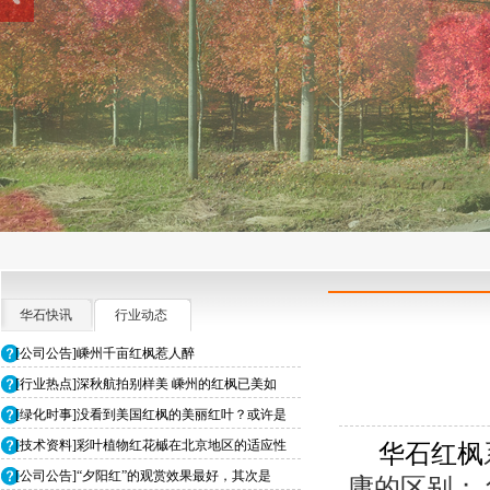
华石快讯
行业动态
[公司公告]嵊州千亩红枫惹人醉
[行业热点]深秋航拍别样美 嵊州的红枫已美如
[绿化时事]没看到美国红枫的美丽红叶？或许是
[技术资料]彩叶植物红花槭在北京地区的适应性
华石红枫
[公司公告]“夕阳红”的观赏效果最好，其次是
庸的区别；