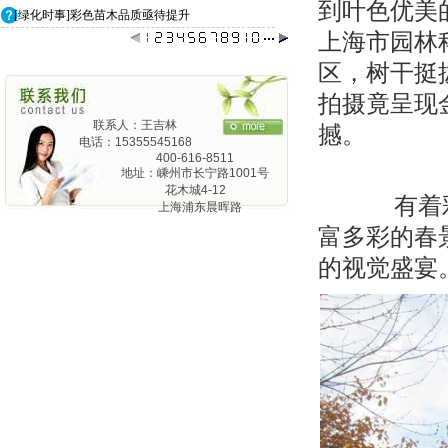
到叶色优美
[绿化时事]彩色苗木品质亟待提升
上海市园林
区，树干挺
拍摄竟呈现
联系人：王吉林
撼。
电话：15355545168
400-616-8511
地址：嵊州市长宁路1001号
花木城4-12
有着彩
上海浦东晨晖路
825弄24号1201
富多彩的春
的视觉盛宴