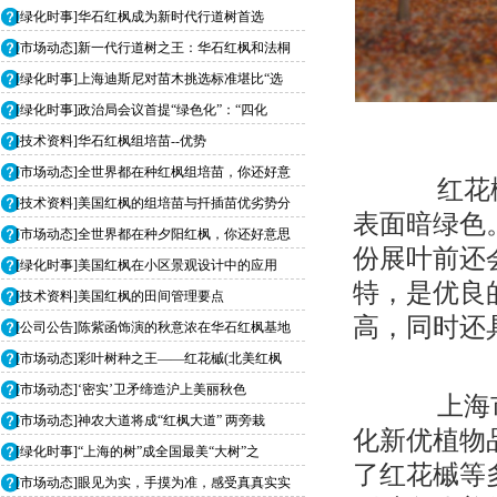
[绿化时事]华石红枫成为新时代行道树首选
[市场动态]新一代行道树之王：华石红枫和法桐
[绿化时事]上海迪斯尼对苗木挑选标准堪比“选
[绿化时事]政治局会议首提“绿色化”：“四化
[技术资料]华石红枫组培苗--优势
[市场动态]全世界都在种红枫组培苗，你还好意
红花槭
[技术资料]美国红枫的组培苗与扦插苗优劣势分
表面暗绿色
[市场动态]全世界都在种夕阳红枫，你还好意思
份展叶前还
[绿化时事]美国红枫在小区景观设计中的应用
特，是优良
[技术资料]美国红枫的田间管理要点
高，同时还
[公司公告]陈紫函饰演的秋意浓在华石红枫基地
[市场动态]彩叶树种之王——红花槭(北美红枫
[市场动态]‘密实’卫矛缔造沪上美丽秋色
上海市
[市场动态]神农大道将成“红枫大道” 两旁栽
化新优植物
[绿化时事]“上海的树”成全国最美“大树”之
了红花槭等
[市场动态]眼见为实，手摸为准，感受真真实实