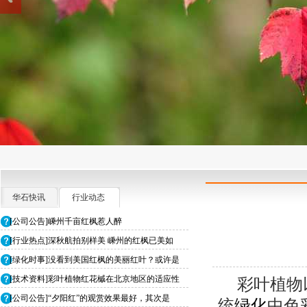
华石快讯
行业动态
[公司公告]嵊州千亩红枫惹人醉
[行业热点]深秋航拍别样美 嵊州的红枫已美如
[绿化时事]没看到美国红枫的美丽红叶？或许是
[技术资料]彩叶植物红花槭在北京地区的适应性
彩叶植物
[公司公告]“夕阳红”的观赏效果最好，其次是
统
绿化
中色