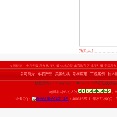
‘密实’卫矛
：
友情链接
十月光辉
秋红枫
美红枫
红枫论坛
华石淘宝店
北美红枫
美国秋红
公司简介
|
华石产品
|
美国红枫
|
彩树应用
|
工程案例
|
技术
版权所有x：?Copyright ? 2020-2025??华石红枫
访问本网站的人次
，
企业QQ：
：4006168511 华石红枫QQ：3