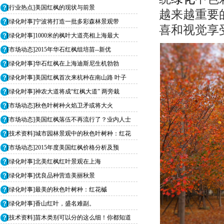
[行业热点]美国红枫的现状与前景
越来越重要
[绿化时事]宁波将打造一批多彩森林景观带
喜和视觉享
[绿化时事]1000米的枫叶大道亮相上海最大
[市场动态]2015年华石红枫组培苗--新优
[绿化时事]华石红枫在上海迪斯尼生机勃勃
[绿化时事]美国红枫首次来杭种在南山路 叶子
[绿化时事]神农大道将成“红枫大道” 两旁栽
[市场动态]秋色叶树种火焰卫矛或将大火
[市场动态]美国红枫落伍不再流行了？业内人士
[技术资料]城市园林景观中的秋色叶树种：红花
[市场动态]2015年度美国红枫价格分析及预
[绿化时事]北美红枫红叶景观在上海
[绿化时事]优良品种营造美丽秋景
[绿化时事]最美的秋色叶树种：红花槭
[绿化时事]香山红叶，盛名难副。
[技术资料]苗木类别可以分的这么细！你都知道