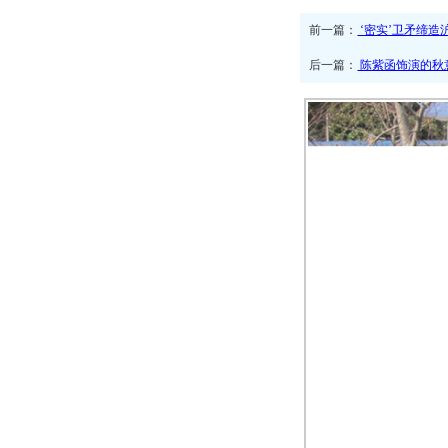
前一篇：
‘密实’卫矛缔造
后一篇：
陈紫函饰演的秋