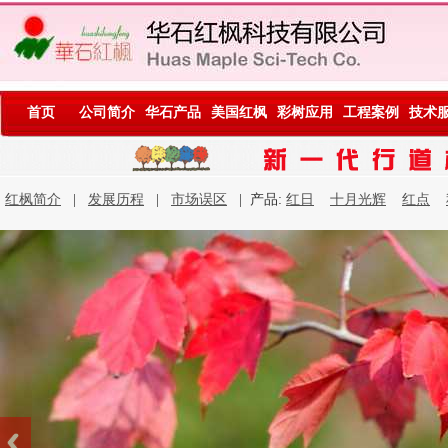
首页
公司简介
华石产品
美国红枫
彩树应用
工程案例
技术
红枫简介
|
发展历程
|
市场误区
| 产品:
红日
十月光辉
红点