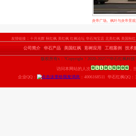
炎帝广场。枫叶与炎帝景观
：
友情链接
十月光辉
秋红枫
美红枫
红枫论坛
华石淘宝店
北美红枫
美国秋红
公司简介
|
华石产品
|
美国红枫
|
彩树应用
|
工程案例
|
技术
版权所有x：?Copyright ? 2020-2025??华石红枫
访问本网站的人次
，
企业QQ：
：4006168511 华石红枫QQ：3