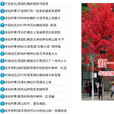
[行业热点]美国红枫的现状与前景
[绿化时事]宁波将打造一批多彩森林景观带
[绿化时事]1000米的枫叶大道亮相上海最大
[市场动态]2015年华石红枫组培苗--新优
[绿化时事]华石红枫在上海迪斯尼生机勃勃
[绿化时事]美国红枫首次来杭种在南山路 叶子
[绿化时事]神农大道将成“红枫大道” 两旁栽
[市场动态]秋色叶树种火焰卫矛或将大火
[市场动态]美国红枫落伍不再流行了？业内人士
[技术资料]城市园林景观中的秋色叶树种：红花
[市场动态]2015年度美国红枫价格分析及预
[绿化时事]北美红枫红叶景观在上海
[绿化时事]优良品种营造美丽秋景
[绿化时事]最美的秋色叶树种：红花槭
[绿化时事]香山红叶，盛名难副。
[技术资料]苗木类别可以分的这么细！你都知道