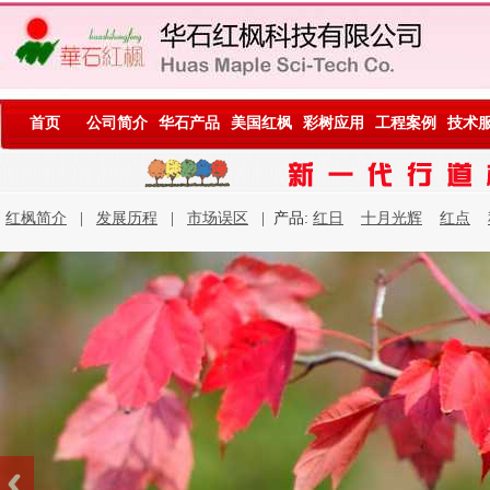
首页
公司简介
华石产品
美国红枫
彩树应用
工程案例
技术
红枫简介
|
发展历程
|
市场误区
| 产品:
红日
十月光辉
红点