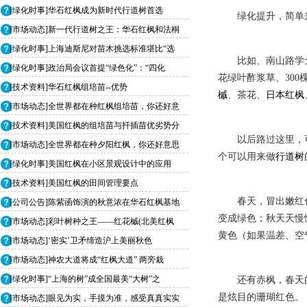
[绿化时事]华石红枫成为新时代行道树首选
绿化提升，简单
[市场动态]新一代行道树之王：华石红枫和法桐
[绿化时事]上海迪斯尼对苗木挑选标准堪比“选
比如、南山路学士
[绿化时事]政治局会议首提“绿色化”：“四化
花绿叶酢浆草、300
[技术资料]华石红枫组培苗--优势
槭
、茶花、
日本红枫
[市场动态]全世界都在种红枫组培苗，你还好意
[技术资料]美国红枫的组培苗与扦插苗优劣势分
以后路过这里，
[市场动态]全世界都在种夕阳红枫，你还好意思
个可以用来做
行道树
[绿化时事]美国红枫在小区景观设计中的应用
[技术资料]美国红枫的田间管理要点
春天，冒出嫩红
[公司公告]陈紫函饰演的秋意浓在华石红枫基地
变成绿色；秋天天慢
[市场动态]彩叶树种之王——红花槭(北美红枫
黄色（如果温差、空
[市场动态]‘密实’卫矛缔造沪上美丽秋色
[市场动态]神农大道将成“红枫大道” 两旁栽
[绿化时事]“上海的树”成全国最美“大树”之
还有赤枫，春天
是炫目的珊瑚红色。
[市场动态]眼见为实，手摸为准，感受真真实实