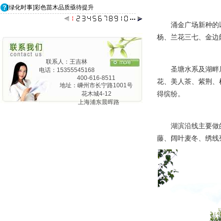
[绿化时事]彩色苗木品质亟待提升
涌金广场新种的
杨、兰花三七、金边
联系人：王吉林
圣塘水系及湖畔
电话：15355545168
400-616-8511
花、美人茶、紫荆、
地址：嵊州市长宁路1001号
得缤纷。
花木城4-12
上海浦东晨晖路
825弄24号1201
湖滨沿线主要做
藤、阔叶麦冬、绣线