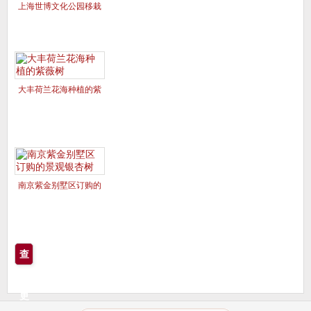
上海世博文化公园移栽
的美国红枫夕阳红、十
月光辉
大丰荷兰花海种植的紫
薇树
南京紫金别墅区订购的
景观银杏树
查
看
更