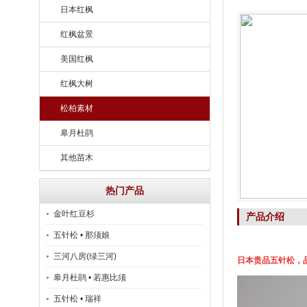
日本红枫
红枫盆景
美国红枫
红枫大树
松柏素材
皋月杜鹃
其他苗木
热门产品
金叶红豆杉
产品介绍
五针松 • 那须娘
三河八房(绿三河)
日本贵品五针松，
皋月杜鹃 • 若惠比须
五针松 • 瑞祥