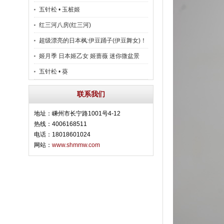
五针松 • 玉桩姬
红三河八房(红三河)
超级漂亮的日本枫:伊豆踊子(伊豆舞女)！
姬月季 日本姬乙女 姬蔷薇 迷你微盆景
五针松 • 葵
联系我们
地址：嵊州市长宁路1001号4-12
热线：4006168511
电话：18018601024
网站：
www.shmmw.com