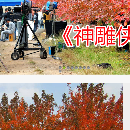
1
2
3
4
5
6
7
8
9