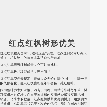
红点红枫树形优美
红点红枫在美国有“行道树之王”美誉。红点红枫的树形高大
整齐，植株统一的特点非常适合作行道树。
红点红枫既可独树成景，亦可片植成林。
红点红枫极易移栽成活，养护简易。
红点红枫变色最稳定。也就是说无论在哪个地区、在哪一年
的气候变化，红点红枫也能在年年变色，处处红叶。
国内落叶乔木如法桐、银杏、国槐、白蜡等品种每年单一树
种需求均过亿株，而在美国红枫的应用已经超过应用法桐、
银杏、马掛木的数量，红点红枫以其优美的树形，粗放的养
护要求，成活率高和完美的秋色的优点，预计在国内夕阳红