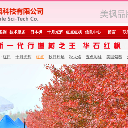
案例
技术服务
日本枫
十月光辉
红点红枫
信息中心
留言
联
:
红日
十月光辉
红点
秋日烈焰
秋火焰
五色彩桂
美国紫薇