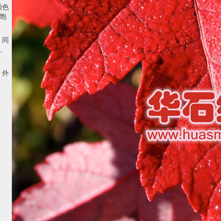
颜色
饱
，同
、
；
，外