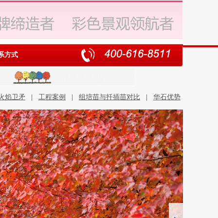
系方式
火焰卫矛
|
工程案例
|
组培苗与扦插苗对比
|
华石优势