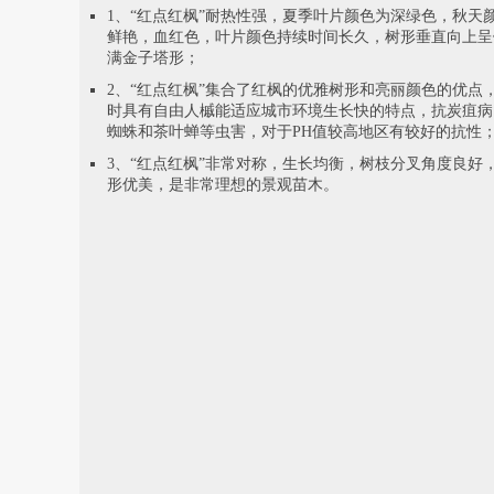
1、“红点红枫”耐热性强，夏季叶片颜色为深绿色，秋天
鲜艳，血红色，叶片颜色持续时间长久，树形垂直向上呈
满金子塔形；
2、“红点红枫”集合了红枫的优雅树形和亮丽颜色的优点
时具有自由人槭能适应城市环境生长快的特点，抗炭疽病
蜘蛛和茶叶蝉等虫害，对于PH值较高地区有较好的抗性
3、“红点红枫”非常对称，生长均衡，树枝分叉角度良好
形优美，是非常理想的景观苗木。