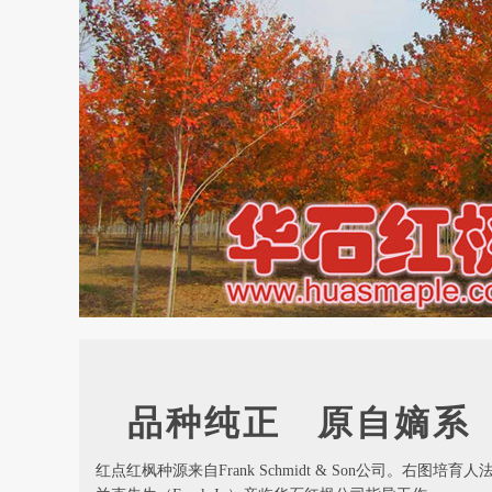
品种纯正 原自嫡系
红点红枫种源来自Frank Schmidt & Son公司。右图培育人