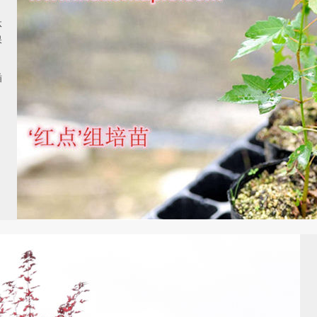
体
保
插