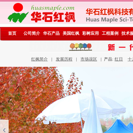
首页
公司简介
华石产品
美国红枫
彩树应用
工程案例
技术
红枫简介
|
发展历程
|
市场误区
| 产品:
红日
十