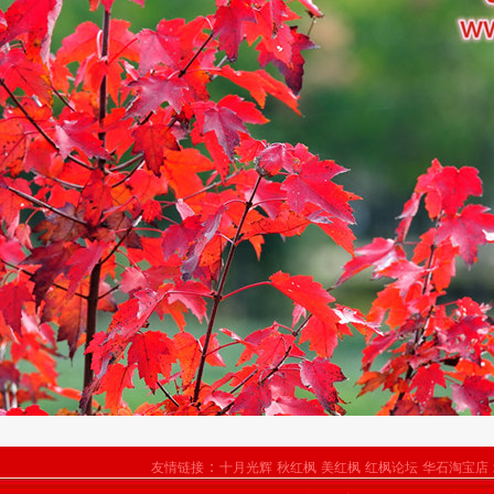
：
友情链接
十月光辉
秋红枫
美红枫
红枫论坛
华石淘宝店