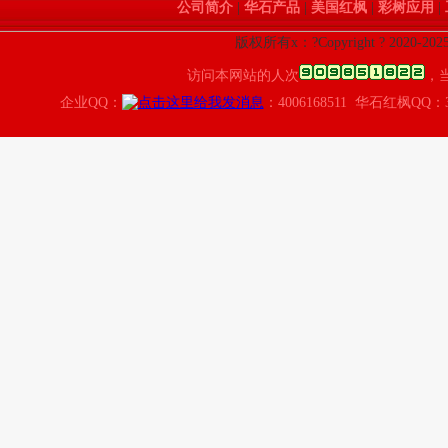
公司简介
|
华石产品
|
美国红枫
|
彩树应用
|
版权所有x：?Copyright ? 2020
访问本网站的人次
，
企业QQ：
：4006168511 华石红枫QQ：3