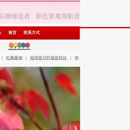
心
留言
联系方式
|
红枫案例
|
组培苗与扦插苗对比
|
华
石优势