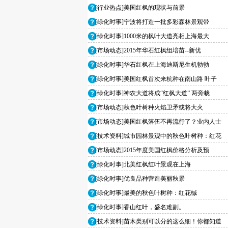
[行业热点]美国红枫的现状与前景
[绿化时事]宁波将打造一批多彩森林景观带
[绿化时事]1000米的枫叶大道亮相上海最大
[市场动态]2015年华石红枫组培苗--新优
[绿化时事]华石红枫在上海迪斯尼生机勃勃
[绿化时事]美国红枫首次来杭种在南山路 叶子
[绿化时事]神农大道将成“红枫大道” 两旁栽
[市场动态]秋色叶树种火焰卫矛或将大火
[市场动态]美国红枫落伍不再流行了？业内人士
[技术资料]城市园林景观中的秋色叶树种：红花
[市场动态]2015年度美国红枫价格分析及预
[绿化时事]北美红枫红叶景观在上海
[绿化时事]优良品种营造美丽秋景
[绿化时事]最美的秋色叶树种：红花槭
[绿化时事]香山红叶，盛名难副。
[技术资料]苗木类别可以分的这么细！你都知道