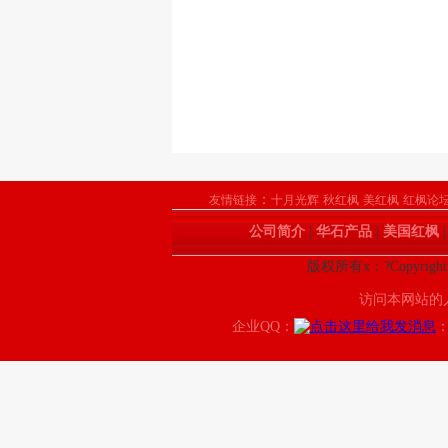
：
友情链接
十月光辉
秋红枫
美红枫
红枫论
公司简介
|
华石产品
|
美国红枫
版权所有x：?Copyrigh
访问本网站的
企业QQ：
：