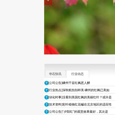
华石快讯
行业动态
[公司公告]嵊州千亩红枫惹人醉
[行业热点]深秋航拍别样美 嵊州的红枫已美如
[绿化时事]没看到美国红枫的美丽红叶？或许是
[技术资料]彩叶植物红花槭在北京地区的适应性
[公司公告]“夕阳红”的观赏效果最好，其次是