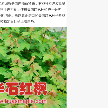
要原因就是国内插条紧缺，有些种植户质量筛
价格千差万别，使得
美国红枫
种植户一头雾
不断增高。所以真正进口的
美国红枫
种子价格
比较稳定而且呈上涨趋势。