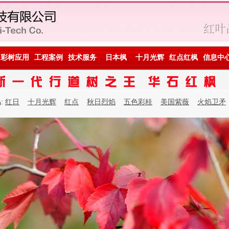
彩树应用
工程案例
技术服务
日本枫
十月光辉
红点红枫
信息中
:
红日
十月光辉
红点
秋日烈焰
五色彩桂
美国紫薇
火焰卫矛