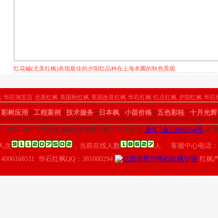
红花槭(北美红枫)表现最佳的夕阳红品种在上海本圃的秋色景观
坛
华石淘宝店
北美红枫
美国秋红枫
美国改良红枫
华石红枫
红点红枫
夕阳红枫
华石
|
彩树应用
|
工程案例
|
技术服务
|
日本枫
|
小苗价格
|
五色彩桂
|
十月光辉
t ? 2020-2025??华石红枫科技有限公司???ICP证书:
浙ICP备19049254号
-4
人次
，当前在线人数
人 客服中心电话：400
4006168511 华石红枫QQ：381000294
红枫产业