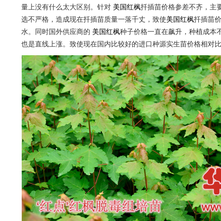
量上没有什么太大区别。针对
美国红枫
扦插苗价格参差不齐，主
选不严格，造成现在扦插苗质量一落千丈，致使
美国红枫
扦插苗
水。同时国外供应商的
美国红枫
种子价格一直在飙升，种植成本
也是直线上涨。致使现在国内比较好的进口种源实生苗价格相对