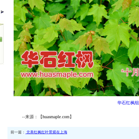
华石红枫组
--来源：【
huasmaple.com
】
前一篇：
北美红枫红叶景观在上海