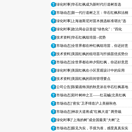
[绿化时事]华石红枫成为新时代行道树首选
[市场动态]新一代行道树之王：华石红枫和法桐
[绿化时事]上海迪斯尼对苗木挑选标准堪比“选
[绿化时事]政治局会议首提“绿色化”：“四化
[技术资料]华石红枫组培苗--优势
[市场动态]全世界都在种红枫组培苗，你还好意
[技术资料]美国红枫的组培苗与扦插苗优劣势分
[市场动态]全世界都在种夕阳红枫，你还好意思
[绿化时事]美国红枫在小区景观设计中的应用
[技术资料]美国红枫的田间管理要点
[公司公告]陈紫函饰演的秋意浓在华石红枫基地
[市场动态]彩叶树种之王——红花槭(北美红枫
[市场动态]‘密实’卫矛缔造沪上美丽秋色
[市场动态]神农大道将成“红枫大道” 两旁栽
[绿化时事]“上海的树”成全国最美“大树”之
[市场动态]眼见为实，手摸为准，感受真真实实