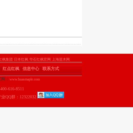
红枫集团
日本红枫
华石红枫官网
上海苗木网
|
红点红枫
|
信息中心
|
联系方式
 官网：
www.huasmaple.com
-616-8511
QQ群：12322032