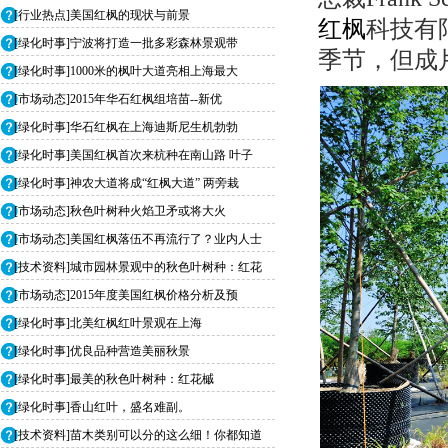
[行业热点]美国红枫的现状与前景
红枫
科技有
[绿化时事]宁波将打造一批多彩森林景观带
季节，但成
[绿化时事]1000米的枫叶大道亮相上海最大
[市场动态]2015年华石红枫组培苗--新优
[绿化时事]华石红枫在上海迪斯尼生机勃勃
[绿化时事]美国红枫首次来杭种在南山路 叶子
[绿化时事]神农大道将成“红枫大道” 两旁栽
[市场动态]秋色叶树种火焰卫矛或将大火
[市场动态]美国红枫落伍不再流行了？业内人士
[技术资料]城市园林景观中的秋色叶树种：红花
[市场动态]2015年度美国红枫价格分析及预
[绿化时事]北美红枫红叶景观在上海
[绿化时事]优良品种营造美丽秋景
[绿化时事]最美的秋色叶树种：红花槭
[绿化时事]香山红叶，盛名难副。
[技术资料]苗木类别可以分的这么细！你都知道