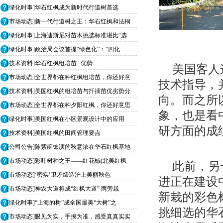
[绿化时事]华石红枫成为新时代行道树首选
[市场动态]新一代行道树之王：华石红枫和法桐
[绿化时事]上海迪斯尼对苗木挑选标准堪比“选
[绿化时事]政治局会议首提“绿色化”：“四化
[技术资料]华石红枫组培苗--优势
美国客人
[市场动态]全世界都在种红枫组培苗，你还好意
技术指导，
[技术资料]美国红枫的组培苗与扦插苗优劣势分
向。而之所
[市场动态]全世界都在种夕阳红枫，你还好意思
象，也是看
[绿化时事]美国红枫在小区景观设计中的应用
研方面的成
[技术资料]美国红枫的田间管理要点
[公司公告]陈紫函饰演的秋意浓在华石红枫基地
[市场动态]彩叶树种之王——红花槭(北美红枫
此前，另
[市场动态]‘密实’卫矛缔造沪上美丽秋色
进正在建设
[市场动态]神农大道将成“红枫大道” 两旁栽
新栽的彩色
[绿化时事]“上海的树”成全国最美“大树”之
挑细选的华
[市场动态]眼见为实，手摸为准，感受真真实实