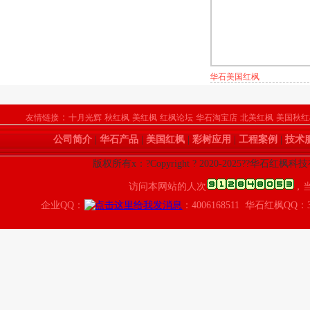
华石美国红枫
：
友情链接
十月光辉
秋红枫
美红枫
红枫论坛
华石淘宝店
北美红枫
美国秋红
公司简介
|
华石产品
|
美国红枫
|
彩树应用
|
工程案例
|
技术
版权所有x：?Copyright ? 2020-2025??华石红枫
访问本网站的人次
，
企业QQ：
：4006168511 华石红枫QQ：3