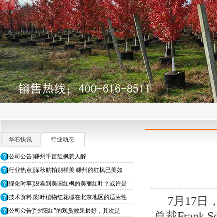
华石快讯
行业动态
[公司公告]嵊州千亩红枫惹人醉
[行业热点]深秋航拍别样美 嵊州的红枫已美如
[绿化时事]没看到美国红枫的美丽红叶？或许是
[技术资料]彩叶植物红花槭在北京地区的适应性
7月17日，
[公司公告]“夕阳红”的观赏效果最好，其次是
总裁Fran