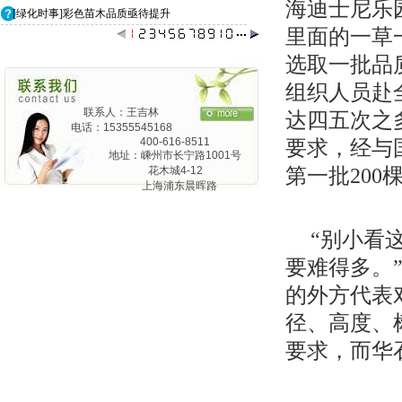
海迪士尼乐
[绿化时事]彩色苗木品质亟待提升
里面的一草
选取一批品
组织人员赴
联系人：王吉林
达四五次之
电话：15355545168
400-616-8511
要求，经与
地址：嵊州市长宁路1001号
第一批20
花木城4-12
上海浦东晨晖路
825弄24号1201
“别小看
要难得多。
的外方代表
径、高度、
要求，而华