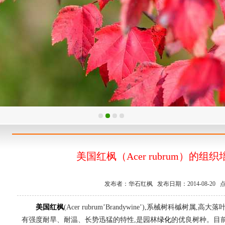
美国红枫（Acer rubrum）的
发布者：华石红枫 发布日期：2014-08-20 点
美国红枫
(Acer rubrum’Brandywine’),系械树科槭树属,
有强度耐旱、耐温、长势迅猛的特性,是园林
绿化
的优良树种。目