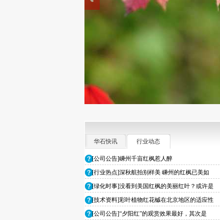
华石快讯
行业动态
[公司公告]嵊州千亩红枫惹人醉
[行业热点]深秋航拍别样美 嵊州的红枫已美如
[绿化时事]没看到美国红枫的美丽红叶？或许是
[技术资料]彩叶植物红花槭在北京地区的适应性
[公司公告]“夕阳红”的观赏效果最好，其次是