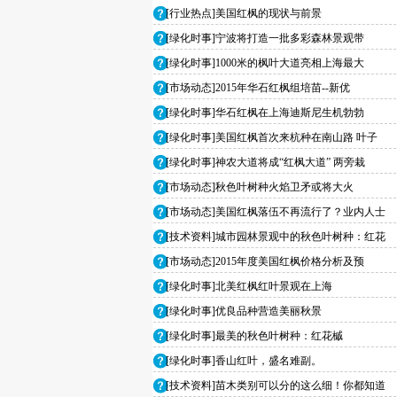
[行业热点]美国红枫的现状与前景
[绿化时事]宁波将打造一批多彩森林景观带
[绿化时事]1000米的枫叶大道亮相上海最大
[市场动态]2015年华石红枫组培苗--新优
[绿化时事]华石红枫在上海迪斯尼生机勃勃
[绿化时事]美国红枫首次来杭种在南山路 叶子
[绿化时事]神农大道将成“红枫大道” 两旁栽
[市场动态]秋色叶树种火焰卫矛或将大火
[市场动态]美国红枫落伍不再流行了？业内人士
[技术资料]城市园林景观中的秋色叶树种：红花
[市场动态]2015年度美国红枫价格分析及预
[绿化时事]北美红枫红叶景观在上海
[绿化时事]优良品种营造美丽秋景
[绿化时事]最美的秋色叶树种：红花槭
[绿化时事]香山红叶，盛名难副。
[技术资料]苗木类别可以分的这么细！你都知道