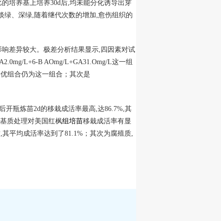
的培养基上培养30d后,均未能分化诱导出芽
淡绿、深绿,随着继代次数的增加,愈伤组织的
影响差异较大。极差分析结果显示,四因素对试
g/L+6-B AOmg/L+GA31.Omg/L这一组
得最优组合仍为这一组合；其次是
开瓶炼苗2d的移栽成活率最高,达86.7%,其
不同基质处理对美国红枫
组培苗
移栽成活率有显
平均成活率达到了81.1%；其次为腐殖质,