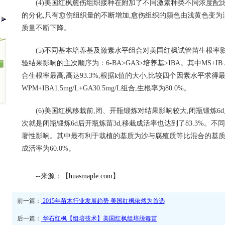
(4)美国红枫愈伤组织接种在附加了不同激素种类不同浓度配比
的分化,只有愈伤组织量的不断增加,愈伤组织的颜色由浅黄色变为
质量不断下降。
(5)不同基本培养基及激素水平组合对美国红枫试管苗生根率
验结果影响的主次顺序为：6-BA>GA3>培养基>IBA。其中MS+IB A2.0m
合生根率最高,高达93.3%,根据k值的大小,比较四个因素水平求
WPM+IBA1.5mg/L+GA30.5mg/L组合,生根率为80.0%。
(6)美国红枫移栽前,闭、开瓶锻炼对结果影响较大,闭瓶锻炼6d后
次就是闭瓶锻炼6d后开瓶炼苗3d,移栽成活率也达到了83.3%。
著性影响。其中最有利于栽植的基质为沙与腐殖质等比混合的基质,其
成活率为60.0%。
--来源：【
huasmaple.com
】
前一篇：
2015年苗木行业发展趋势 美国红枫依然为首选
后一篇：
华石红枫【组培技术】美国红枫组培脱毒苗