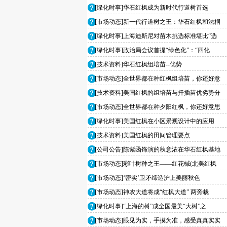
[绿化时事]华石红枫成为新时代行道树首选
[市场动态]新一代行道树之王：华石红枫和法桐
[绿化时事]上海迪斯尼对苗木挑选标准堪比“选
[绿化时事]政治局会议首提“绿色化”：“四化
[技术资料]华石红枫组培苗--优势
[市场动态]全世界都在种红枫组培苗，你还好意
[技术资料]美国红枫的组培苗与扦插苗优劣势分
[市场动态]全世界都在种夕阳红枫，你还好意思
[绿化时事]美国红枫在小区景观设计中的应用
[技术资料]美国红枫的田间管理要点
[公司公告]陈紫函饰演的秋意浓在华石红枫基地
[市场动态]彩叶树种之王——红花槭(北美红枫
[市场动态]‘密实’卫矛缔造沪上美丽秋色
[市场动态]神农大道将成“红枫大道” 两旁栽
[绿化时事]“上海的树”成全国最美“大树”之
[市场动态]眼见为实，手摸为准，感受真真实实