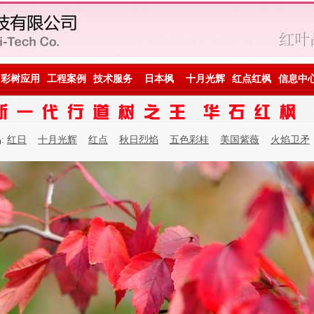
彩树应用
工程案例
技术服务
日本枫
十月光辉
红点红枫
信息中
:
红日
十月光辉
红点
秋日烈焰
五色彩桂
美国紫薇
火焰卫矛