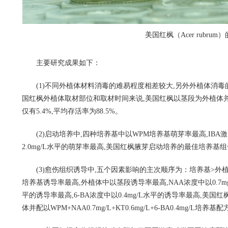
美国红枫（Acer rubr
主要研究成果如下：
(1)不同外植体材料消毒的难易程度相差较大,另外外植体消
国红枫外植体取材部位和取材时间来说,美国红枫以茎段为外植体并
仅有5.4%,平均存活率为88.5%。
(2)启动培养中,四种培养基中以WPM培养基萌芽率最高,IBA激素
2.0mg/L水平的萌芽率最高,美国红枫腋芽启动培养的最佳培养基组合为WPM+
(3)愈伤组织诱导中,五个因素影响的主次顺序为：培养基>外植体
培养基诱导率最高,外植体中以茎段诱导率最高,NAA浓度中以0.7mg/
平的诱导率最高,6-BA浓度中以0.4mg/L水平的诱导率最高,
体并配以WPM+NAA0.7mg/L+KT0.6mg/L+6-BA0.4mg/L培养基