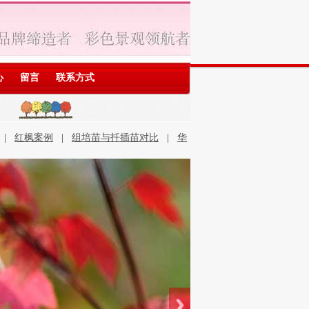
心
留言
联系方式
|
红枫案例
|
组培苗与扦插苗对比
|
华
石优势