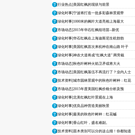
[行业热点]美国红枫的现状与前景
[绿化时事]宁波将打造一批多彩森林景观带
[绿化时事]1000米的枫叶大道亮相上海最大
[市场动态]2015年华石红枫组培苗--新优
[绿化时事]华石红枫在上海迪斯尼生机勃勃
[绿化时事]美国红枫首次来杭种在南山路 叶子
[绿化时事]神农大道将成“红枫大道” 两旁栽
[市场动态]秋色叶树种火焰卫矛或将大火
[市场动态]美国红枫落伍不再流行了？业内人士
[技术资料]城市园林景观中的秋色叶树种：红花
[市场动态]2015年度美国红枫价格分析及预
[绿化时事]北美红枫红叶景观在上海
[绿化时事]优良品种营造美丽秋景
[绿化时事]最美的秋色叶树种：红花槭
[绿化时事]香山红叶，盛名难副。
[技术资料]苗木类别可以分的这么细！你都知道