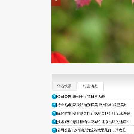
华石快讯
行业动态
[公司公告]嵊州千亩红枫惹人醉
[行业热点]深秋航拍别样美 嵊州的红枫已美如
[绿化时事]没看到美国红枫的美丽红叶？或许是
[技术资料]彩叶植物红花槭在北京地区的适应性
[公司公告]“夕阳红”的观赏效果最好，其次是