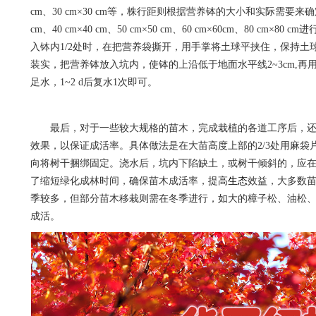
cm、30 cm×30 cm等，株行距则根据营养钵的大小和实际需要来确
cm、40 cm×40 cm、50 cm×50 cm、60 cm×60cm、80 c
入钵内1/2处时，在把营养袋撕开，用手掌将土球平挟住，保持
装实，把营养钵放入坑内，使钵的上沿低于地面水平线2~3cm,
足水，1~2 d后复水1次即可。
最后，对于一些较大规格的苗木，完成栽植的各道工序后，
效果，以保证成活率。具体做法是在大苗高度上部的2/3处用麻袋
向将树干捆绑固定。浇水后，坑内下陷缺土，或树干倾斜的，应在
了缩短绿化成林时间，确保苗木成活率，提高
生态
效益，大多数苗
季较多，但部分苗木移栽则需在冬季进行，如大的樟子松、油松
成活。