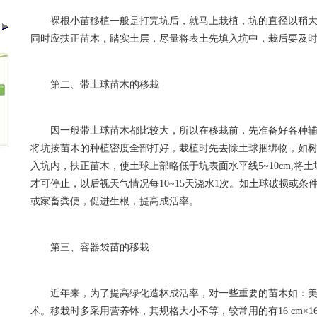
裸根小苗移植一般是打完坑后，就马上栽植，坑的直径以稍
同时应扶正苗木，踏实土层，尽量将表土先填入坑中，栽后要及
第二、带土球苗木的移栽
因一般带土球苗木都比较大，所以在移栽前，先准备好各种
将坑按苗木的种植密度全部打好，栽植时先去除土球捆绑物，如
入坑内，扶正苗木，使土球上部略低于坑表面水平线5~10cm,将
才可停止，以后视天气情况每10~15天浇水1次。如土球破损或
或家畜粪便，促进生根，提高成活率。
第三、容器袋苗的移栽
近年来，为了提高绿化造林成活率，对一些重要的苗木如：
术。移栽时多采用营养钵，其规格大小不等，较常用的有16 cm×16 cm、18 