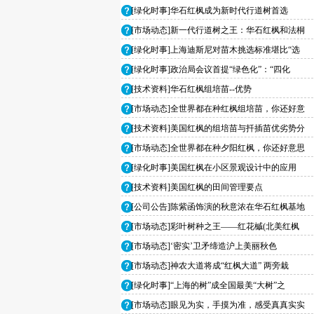
[绿化时事]华石红枫成为新时代行道树首选
[市场动态]新一代行道树之王：华石红枫和法桐
[绿化时事]上海迪斯尼对苗木挑选标准堪比“选
[绿化时事]政治局会议首提“绿色化”：“四化
[技术资料]华石红枫组培苗--优势
[市场动态]全世界都在种红枫组培苗，你还好意
[技术资料]美国红枫的组培苗与扦插苗优劣势分
[市场动态]全世界都在种夕阳红枫，你还好意思
[绿化时事]美国红枫在小区景观设计中的应用
[技术资料]美国红枫的田间管理要点
[公司公告]陈紫函饰演的秋意浓在华石红枫基地
[市场动态]彩叶树种之王——红花槭(北美红枫
[市场动态]‘密实’卫矛缔造沪上美丽秋色
[市场动态]神农大道将成“红枫大道” 两旁栽
[绿化时事]“上海的树”成全国最美“大树”之
[市场动态]眼见为实，手摸为准，感受真真实实