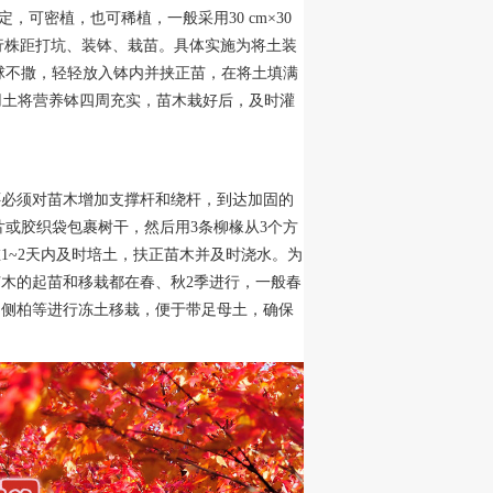
定，可密植，也可稀植，一般采用30 cm×30
m×80 cm进行株距打坑、装钵、栽苗。具体实施为将土装
土球不撒，轻轻放入钵内并挟正苗，在将土填满
再用土将营养钵四周充实，苗木栽好后，及时灌
还必须对苗木增加支撑杆和绕杆，到达加固的
片或胶织袋包裹树干，然后用3条柳椽从3个方
1~2天内及时培土，扶正苗木并及时浇水。为
木的起苗和移栽都在春、秋2季进行，一般春
、侧柏等进行冻土移栽，便于带足母土，确保