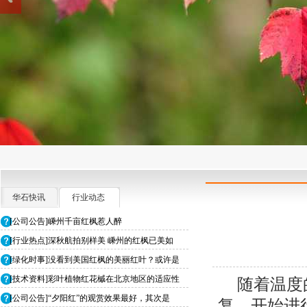
华石快讯
行业动态
[公司公告]嵊州千亩红枫惹人醉
[行业热点]深秋航拍别样美 嵊州的红枫已美如
[绿化时事]没看到美国红枫的美丽红叶？或许是
[技术资料]彩叶植物红花槭在北京地区的适应性
随着温度
[公司公告]“夕阳红”的观赏效果最好，其次是
复，开始进