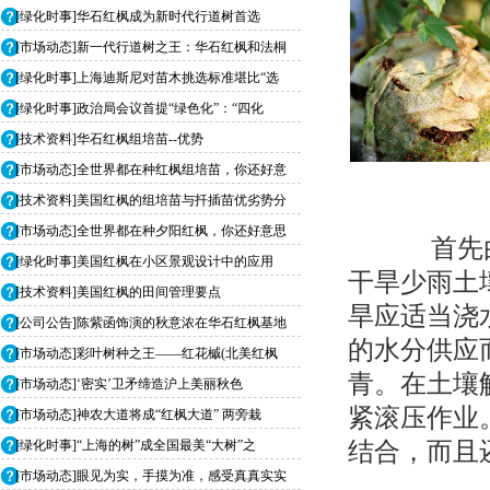
[绿化时事]华石红枫成为新时代行道树首选
[市场动态]新一代行道树之王：华石红枫和法桐
[绿化时事]上海迪斯尼对苗木挑选标准堪比“选
[绿化时事]政治局会议首提“绿色化”：“四化
[技术资料]华石红枫组培苗--优势
[市场动态]全世界都在种红枫组培苗，你还好意
[技术资料]美国红枫的组培苗与扦插苗优劣势分
[市场动态]全世界都在种夕阳红枫，你还好意思
首先由
[绿化时事]美国红枫在小区景观设计中的应用
干旱少雨土
[技术资料]美国红枫的田间管理要点
旱应适当浇
[公司公告]陈紫函饰演的秋意浓在华石红枫基地
的水分供应
[市场动态]彩叶树种之王——红花槭(北美红枫
青。在土壤
[市场动态]‘密实’卫矛缔造沪上美丽秋色
紧滚压作业
[市场动态]神农大道将成“红枫大道” 两旁栽
[绿化时事]“上海的树”成全国最美“大树”之
结合，而且
[市场动态]眼见为实，手摸为准，感受真真实实