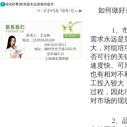
[绿化时事]彩色苗木品质亟待提升
如何做好
1、市
联系人：王吉林
需求永远是
电话：15355545168
400-616-8511
大，对组培
地址：嵊州市长宁路1001号
花木城4-12
否可行的关
上海浦东晨晖路
825弄24号1201
速度快、可
也有相对不
工投入较大
过程，因此
对市场的现
2、品