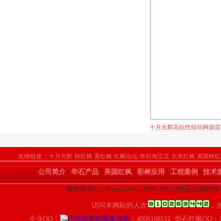
十月光辉高抗性组培网袋苗
：
友情链接
十月光辉
秋红枫
美红枫
红枫论坛
华石淘宝店
北美红枫
美国秋红
公司简介
|
华石产品
|
美国红枫
|
彩树应用
|
工程案例
|
技术
版权所有x：?Copyright ? 2020-2025??华石红枫
访问本网站的人次
，
企业QQ：
：4006168511 华石红枫QQ：3