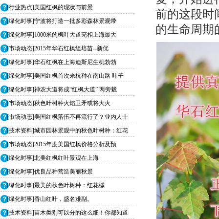
[行业热点]美国红枫的现状与前景
前的这段时
[绿化时事]宁波将打造一批多彩森林景观带
的生命周期
[绿化时事]1000米的枫叶大道亮相上海最大
[市场动态]2015年华石红枫组培苗--新优
[绿化时事]华石红枫在上海迪斯尼生机勃勃
[绿化时事]美国红枫首次来杭种在南山路 叶子
[绿化时事]神农大道将成“红枫大道” 两旁栽
[市场动态]秋色叶树种火焰卫矛或将大火
[市场动态]美国红枫落伍不再流行了？业内人士
[技术资料]城市园林景观中的秋色叶树种：红花
[市场动态]2015年度美国红枫价格分析及预
[绿化时事]北美红枫红叶景观在上海
[绿化时事]优良品种营造美丽秋景
[绿化时事]最美的秋色叶树种：红花槭
[绿化时事]香山红叶，盛名难副。
[技术资料]苗木类别可以分的这么细！你都知道