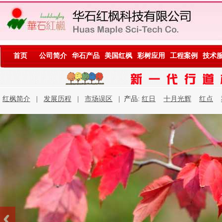
首页
公司简介
华石产品
美国红枫
彩树应用
工程案例
技术
红枫简介
|
发展历程
|
市场误区
| 产品:
红日
十月光辉
红点