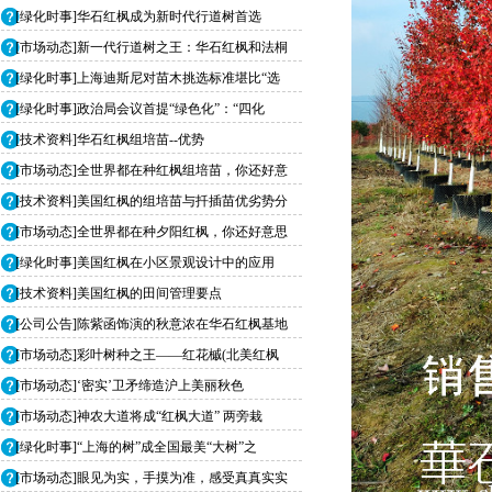
[绿化时事]华石红枫成为新时代行道树首选
[市场动态]新一代行道树之王：华石红枫和法桐
[绿化时事]上海迪斯尼对苗木挑选标准堪比“选
[绿化时事]政治局会议首提“绿色化”：“四化
[技术资料]华石红枫组培苗--优势
[市场动态]全世界都在种红枫组培苗，你还好意
[技术资料]美国红枫的组培苗与扦插苗优劣势分
[市场动态]全世界都在种夕阳红枫，你还好意思
[绿化时事]美国红枫在小区景观设计中的应用
[技术资料]美国红枫的田间管理要点
[公司公告]陈紫函饰演的秋意浓在华石红枫基地
[市场动态]彩叶树种之王——红花槭(北美红枫
[市场动态]‘密实’卫矛缔造沪上美丽秋色
[市场动态]神农大道将成“红枫大道” 两旁栽
[绿化时事]“上海的树”成全国最美“大树”之
[市场动态]眼见为实，手摸为准，感受真真实实