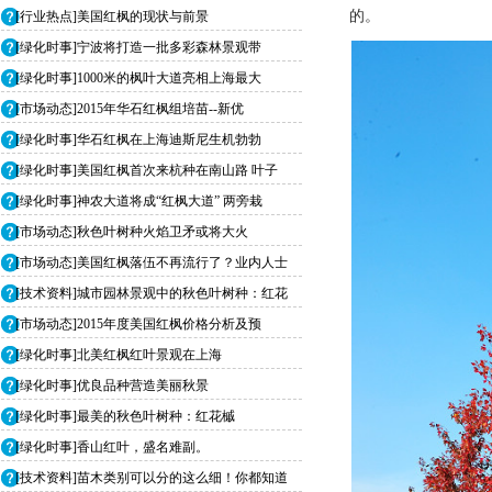
的。
[行业热点]美国红枫的现状与前景
[绿化时事]宁波将打造一批多彩森林景观带
[绿化时事]1000米的枫叶大道亮相上海最大
[市场动态]2015年华石红枫组培苗--新优
[绿化时事]华石红枫在上海迪斯尼生机勃勃
[绿化时事]美国红枫首次来杭种在南山路 叶子
[绿化时事]神农大道将成“红枫大道” 两旁栽
[市场动态]秋色叶树种火焰卫矛或将大火
[市场动态]美国红枫落伍不再流行了？业内人士
[技术资料]城市园林景观中的秋色叶树种：红花
[市场动态]2015年度美国红枫价格分析及预
[绿化时事]北美红枫红叶景观在上海
[绿化时事]优良品种营造美丽秋景
[绿化时事]最美的秋色叶树种：红花槭
[绿化时事]香山红叶，盛名难副。
[技术资料]苗木类别可以分的这么细！你都知道