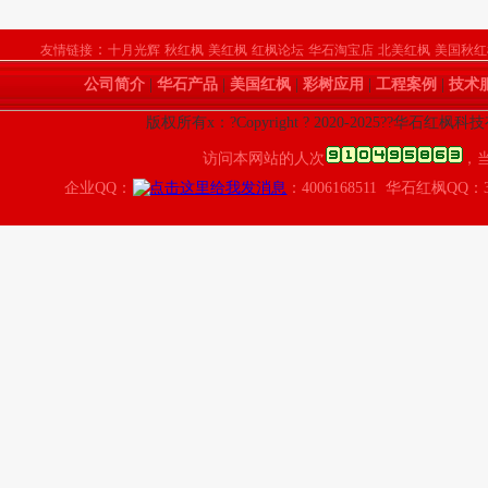
：
友情链接
十月光辉
秋红枫
美红枫
红枫论坛
华石淘宝店
北美红枫
美国秋红
公司简介
|
华石产品
|
美国红枫
|
彩树应用
|
工程案例
|
技术
版权所有x：?Copyright ? 2020-2025??华石红枫
访问本网站的人次
，
企业QQ：
：4006168511 华石红枫QQ：3