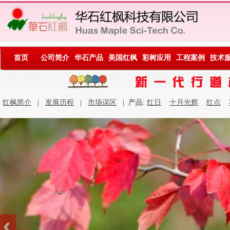
首页
公司简介
华石产品
美国红枫
彩树应用
工程案例
技术
红枫简介
|
发展历程
|
市场误区
| 产品:
红日
十月光辉
红点