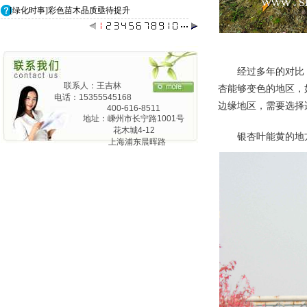
[绿化时事]彩色苗木品质亟待提升
经过多年的对比
联系人：王吉林
杏能够变色的地区，
电话：15355545168
边缘地区，需要选择
400-616-8511
地址：嵊州市长宁路1001号
花木城4-12
银杏叶能黄的地
上海浦东晨晖路
825弄24号1201