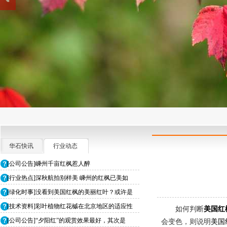
华石快讯
行业动态
[公司公告]嵊州千亩红枫惹人醉
[行业热点]深秋航拍别样美 嵊州的红枫已美如
[绿化时事]没看到美国红枫的美丽红叶？或许是
[技术资料]彩叶植物红花槭在北京地区的适应性
如何判断
美国红
[公司公告]“夕阳红”的观赏效果最好，其次是
会变色，则说明
美国