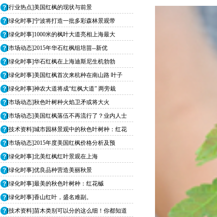
[行业热点]美国红枫的现状与前景
[绿化时事]宁波将打造一批多彩森林景观带
[绿化时事]1000米的枫叶大道亮相上海最大
[市场动态]2015年华石红枫组培苗--新优
[绿化时事]华石红枫在上海迪斯尼生机勃勃
[绿化时事]美国红枫首次来杭种在南山路 叶子
[绿化时事]神农大道将成“红枫大道” 两旁栽
[市场动态]秋色叶树种火焰卫矛或将大火
[市场动态]美国红枫落伍不再流行了？业内人士
[技术资料]城市园林景观中的秋色叶树种：红花
[市场动态]2015年度美国红枫价格分析及预
[绿化时事]北美红枫红叶景观在上海
[绿化时事]优良品种营造美丽秋景
[绿化时事]最美的秋色叶树种：红花槭
[绿化时事]香山红叶，盛名难副。
[技术资料]苗木类别可以分的这么细！你都知道