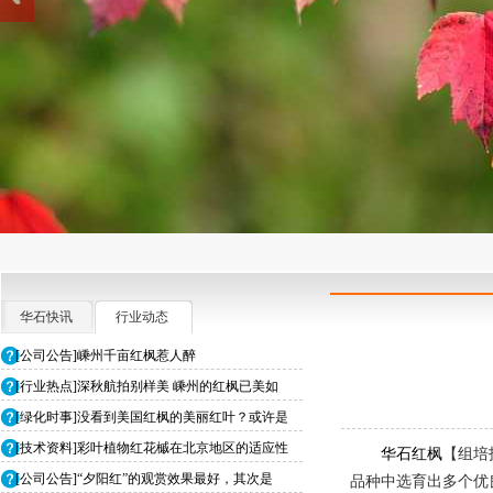
华石快讯
行业动态
[公司公告]嵊州千亩红枫惹人醉
[行业热点]深秋航拍别样美 嵊州的红枫已美如
[绿化时事]没看到美国红枫的美丽红叶？或许是
[技术资料]彩叶植物红花槭在北京地区的适应性
华石红枫
【组培
[公司公告]“夕阳红”的观赏效果最好，其次是
品种中选育出多个优