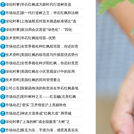
[绿化时事]华石红枫成为新时代行道树首选
[市场动态]新一代行道树之王：华石红枫和法桐
[绿化时事]上海迪斯尼对苗木挑选标准堪比“选
[绿化时事]政治局会议首提“绿色化”：“四化
[技术资料]华石红枫组培苗--优势
[市场动态]全世界都在种红枫组培苗，你还好意
[技术资料]美国红枫的组培苗与扦插苗优劣势分
[市场动态]全世界都在种夕阳红枫，你还好意思
[绿化时事]美国红枫在小区景观设计中的应用
[技术资料]美国红枫的田间管理要点
[公司公告]陈紫函饰演的秋意浓在华石红枫基地
[市场动态]彩叶树种之王——红花槭(北美红枫
[市场动态]‘密实’卫矛缔造沪上美丽秋色
[市场动态]神农大道将成“红枫大道” 两旁栽
[绿化时事]“上海的树”成全国最美“大树”之
[市场动态]眼见为实，手摸为准，感受真真实实