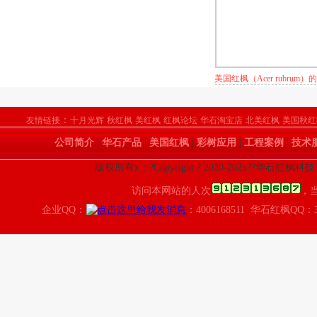
美国红枫（Acer rubru
：
友情链接
十月光辉
秋红枫
美红枫
红枫论坛
华石淘宝店
北美红枫
美国秋红
公司简介
|
华石产品
|
美国红枫
|
彩树应用
|
工程案例
|
技术
版权所有x：?Copyright ? 2020-2025??华石红枫
访问本网站的人次
，
企业QQ：
：4006168511 华石红枫QQ：3