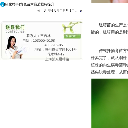
[绿化时事]彩色苗木品质亟待提升
组培苗
的生产是
键的，组培用的是刚
联系人：王吉林
电话：15355545168
400-616-8511
地址：嵊州市长宁路1001号
传统扦插育苗方
花木城4-12
株卖完了，就从弱株
上海浦东晨晖路
825弄24号1201
植株的内生病毒菌种
茎尖脱毒处理，从而