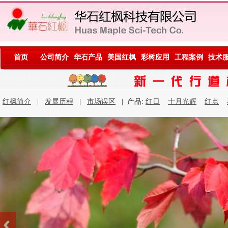
首页
公司简介
华石产品
美国红枫
彩树应用
工程案例
技术
红枫简介
|
发展历程
|
市场误区
| 产品:
红日
十月光辉
红点