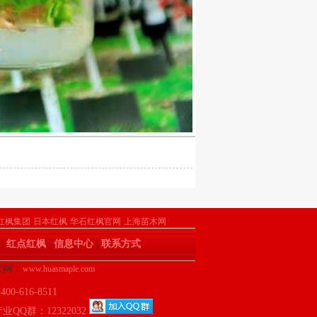
。
红枫集团
日本红枫
华石红枫官网
上海苗木网
|
红点红枫
|
信息中心
|
联系方式
 官网：
www.huasmaple.com
-616-8511
QQ群：12322032