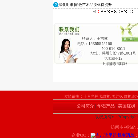
[绿化时事]彩色苗木品质亟待提升
联系人：王吉林
电话：15355545168
400-616-8511
地址：嵊州市长宁路1001号
花木城4-12
上海浦东晨晖路
825弄24号1201
：
友情链接
十月光辉
秋红枫
美红枫
红枫论
公司简介
|
华石产品
|
美国红枫
版权所有x：?Copyrigh
访问本网站的
企业QQ：
：