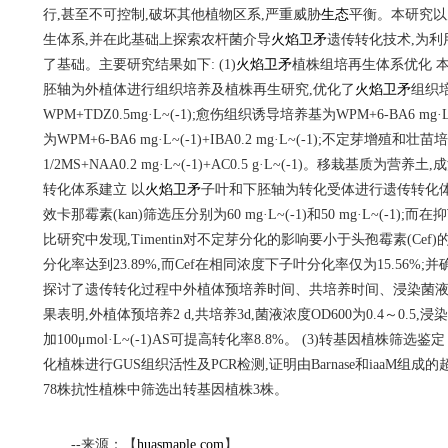
行,甚至不可控制,破坏其他植物区系,严重威胁
生态
平衡。本研究以
生体系,并在此基础上探索农杆菌介导
火焰卫矛
遗传转化技术,为利
了基础。主要研究结果如下: (1)
火焰卫矛
植株组培再生体系优化 
胚轴为外植体进行组织培养及植株再生研究,优化了
火焰卫矛
组织
WPM+TDZ0.5mg·L~(-1);愈伤组织诱导培养基为WPM+6-BA6 mg·L~
为WPM+6-BA6 mg·L~(-1)+IBA0.2 mg·L~(-1);不定芽增殖和壮
1/2MS+NAA0.2 mg·L~(-1)+AC0.5 g·L~(-1)。移栽基质为营养
转化体系建立 以
火焰卫矛
子叶和下胚轴为转化受体进行遗传转化体
效卡那霉素(kan)筛选压分别为60 mg·L~(-1)和50 mg·L~(-1);而
比研究中发现,Timentin对不定芽分化的影响要小于头孢霉素(Cef)的影响,T
分化率达到23.89%,而Cef在相同浓度下子叶分化率仅为15.56%;并确定T
探讨了遗传转化过程中外植体预培养时间、共培养时间、浸染菌
果表明,外植体预培养2 d,共培养3d,菌液浓度OD600为0.4～0.5,
加100μmol·L~(-1)AS可提高转化率8.8%。 (3)转基因植株筛
化植株进行GUS组织活性及PCR检测,证明由Barnase和iaaM组
78株抗性植株中筛选出转基因植株3株。
--来源：【
huasmaple.com
】