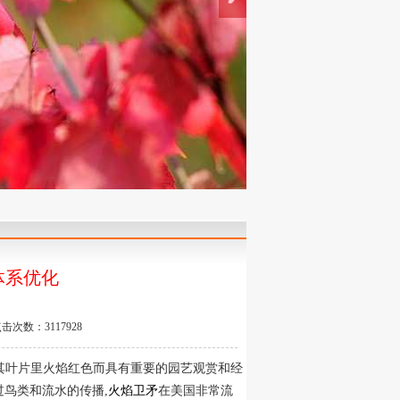
体系优化
击次数：3117928
矛科落叶灌木,因其叶片里火焰红色而具有重要的园艺观赏和经
鸟类和流水的传播,
火焰卫矛
在美国非常流