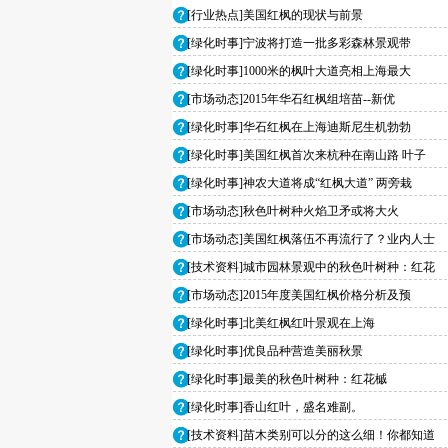
[行业热点]美国红枫的现状与前景
[绿化时事]宁波将打造一批多彩森林景观带
[绿化时事]1000米的枫叶大道亮相上海最大
[市场动态]2015年华石红枫组培苗--新优
[绿化时事]华石红枫在上海迪斯尼生机勃勃
[绿化时事]美国红枫首次来杭种在南山路 叶子
[绿化时事]神农大道将成“红枫大道” 两旁栽
[市场动态]秋色叶树种火焰卫矛或将大火
[市场动态]美国红枫落伍不再流行了？业内人士
[技术资料]城市园林景观中的秋色叶树种：红花
[市场动态]2015年度美国红枫价格分析及预
[绿化时事]北美红枫红叶景观在上海
[绿化时事]优良品种营造美丽秋景
[绿化时事]最美的秋色叶树种：红花槭
[绿化时事]香山红叶，盛名难副。
[技术资料]苗木类别可以分的这么细！你都知道