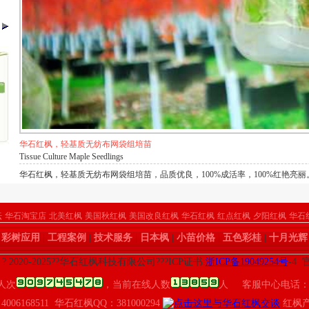
华石红枫，轻基质无纺布网袋组培苗
Tissue Culture Maple Seedlings
华石红枫，轻基质无纺布网袋组培苗，品质优良，100%成活率，100%红艳亮丽
坛
华石淘宝店
北美红枫
美国秋红枫
美国改良红枫
华石红枫
红点红枫
夕阳红枫
华石
|
彩树应用
|
工程案例
|
技术服务
|
日本枫
|
小苗价格
|
五色彩桂
|
十月光辉
t ? 2020-2025??华石红枫科技有限公司???ICP证书:
浙ICP备19049254号
-4
人次
，当前在线人数
人 客服中心电话：400
4006168511 华石红枫QQ：381000294
红枫产业