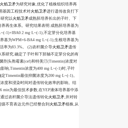
火焰卫矛
为研究对象,优化了植株组织培养再
用基因工程技术对
火焰卫矛
进行遗传改良打下
本研究以
火焰卫矛
成熟胚培养长出的子叶、下
培养再生体系。研究结果表明:成熟胚培养基为
(-1)+IBA0.2 mg·L~(-1);不定芽分化培养基
苗培养基为WPM+6-BA4 mg·L~(-1);生根培养基为
土,成活率为83.3%。 (2)农杆菌介导
火焰卫矛
遗传
系研究,确定了子叶和下胚轴不定芽分化的有
在抑菌剂头孢霉素(cef)和特美汀(Timentin)浓度对
imentin浓度为400 mg·L~(-1)时,子叶
imentin最佳抑菌浓度为200 mg·L~(-1)。
液浓度和浸染时间对遗传转化效率的影响。结
浸染6 min为最佳技术参数;在YEP液体培养基中添
选鉴定 通过农杆菌介导法遗传转化
火焰卫矛
,并对转
成的超级不育表达元件已经整合到
火焰卫矛
植株,从