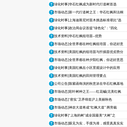
[绿化时事]华石红枫成为新时代行道树首选
[市场动态]新一代行道树之王：华石红枫和法桐
[绿化时事]上海迪斯尼对苗木挑选标准堪比“选
[绿化时事]政治局会议首提“绿色化”：“四化
[技术资料]华石红枫组培苗--优势
[市场动态]全世界都在种红枫组培苗，你还好意
[技术资料]美国红枫的组培苗与扦插苗优劣势分
[市场动态]全世界都在种夕阳红枫，你还好意思
[绿化时事]美国红枫在小区景观设计中的应用
[技术资料]美国红枫的田间管理要点
[公司公告]陈紫函饰演的秋意浓在华石红枫基地
[市场动态]彩叶树种之王——红花槭(北美红枫
[市场动态]‘密实’卫矛缔造沪上美丽秋色
[市场动态]神农大道将成“红枫大道” 两旁栽
[绿化时事]“上海的树”成全国最美“大树”之
[市场动态]眼见为实，手摸为准，感受真真实实