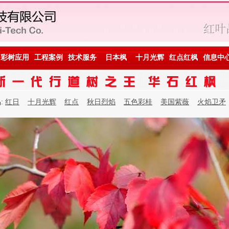
彩树应用
工程案例
技术服务
日本枫
十月光辉
红点红枫
信息中
:
红日
十月光辉
红点
秋日烈焰
五色彩桂
美国紫薇
火焰卫矛