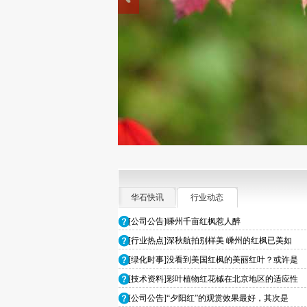
华石快讯
行业动态
[公司公告]嵊州千亩红枫惹人醉
[行业热点]深秋航拍别样美 嵊州的红枫已美如
[绿化时事]没看到美国红枫的美丽红叶？或许是
[技术资料]彩叶植物红花槭在北京地区的适应性
[公司公告]“夕阳红”的观赏效果最好，其次是