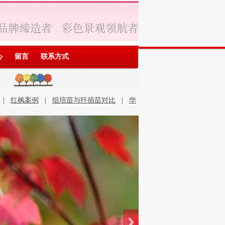
心
留言
联系方式
|
红枫案例
|
组培苗与扦插苗对比
|
华
石优势