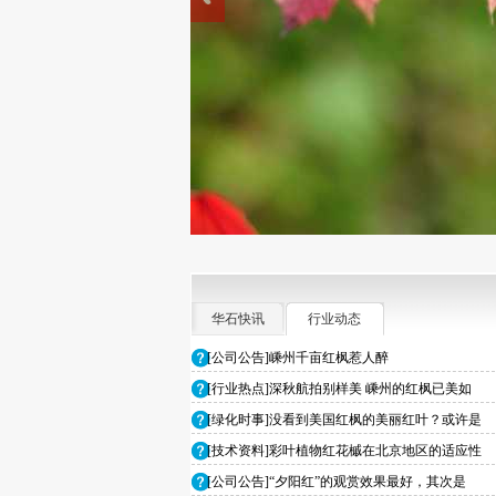
华石快讯
行业动态
[公司公告]嵊州千亩红枫惹人醉
[行业热点]深秋航拍别样美 嵊州的红枫已美如
[绿化时事]没看到美国红枫的美丽红叶？或许是
[技术资料]彩叶植物红花槭在北京地区的适应性
[公司公告]“夕阳红”的观赏效果最好，其次是