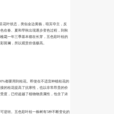
终呈花叶状态，类似金边黄杨，喧宾夺主，反
叶色在春、夏和早秋出现逐步变色过程，到秋
。
桂花
一年三季基本都在长芽，五色彩叶桂的
色彩斑斓，所以观赏价值极高。
00%都要用到桂花。即使在不适宜种植桂花的
嫁接的桂花提高了抗寒性，也以非常昂贵的价
接受度，已经超越了植物物质属性，包含了浓
可逆转。五色彩叶桂一株树有5种不断变化的