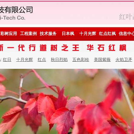
彩树应用
工程案例
技术服务
日本枫
十月光辉
红点红枫
信息中
:
红日
十月光辉
红点
秋日烈焰
五色彩桂
美国紫薇
火焰卫矛