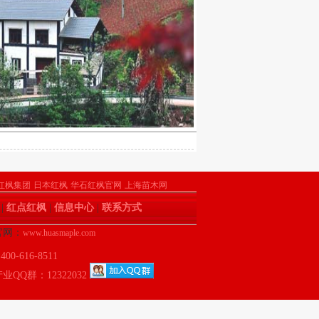
红枫集团
日本红枫
华石红枫官网
上海苗木网
|
红点红枫
|
信息中心
|
联系方式
 官网：
www.huasmaple.com
-616-8511
QQ群：12322032