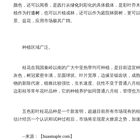
颜色，还可以闻香，是践行从
绿化
到彩化的具体载体，是彩叶乔
植作为
行道树
，也可以片植成林，还可以作为庭院林荫树，更可
景、盆花，应用市场极其广阔。
种植区域广泛。
桂花在我国秦岭以南的广大中亚热带均可种植，是目前适宜
灰色，树冠紧密丰满，呈圆球状。叶片宽厚，边缘呈锯齿状，成
物的新陈代谢，植株比较强壮，生长速度、抗性不亚于普通八月桂，年
边彩桂等常年花叶品种，它的种植养护如同普通八月桂，管理也
五色彩叶桂花品种是一个新发明，超越目前所有市场现有的
估计经历一个认识和试种过程后，市场将呈现星火燎原之势，加
--来源：【
huasmaple.com
】