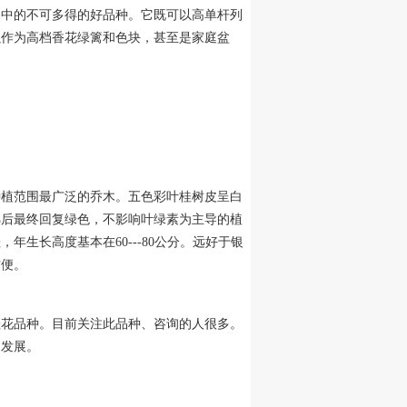
木中的不可多得的好品种。它既可以高单杆列
以作为高档香花绿篱和色块，甚至是家庭盆
种植范围最广泛的乔木。五色彩叶桂树皮呈白
熟后最终回复绿色，不影响叶绿素为主导的植
生长高度基本在60---80公分。远好于银
方便。
桂花品种。目前关注此品种、咨询的人很多。
速发展。