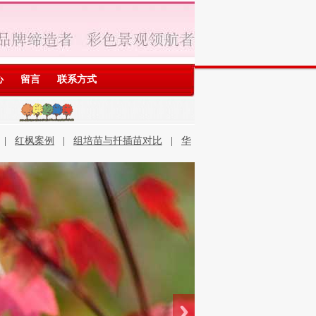
心
留言
联系方式
|
红枫案例
|
组培苗与扦插苗对比
|
华
石优势