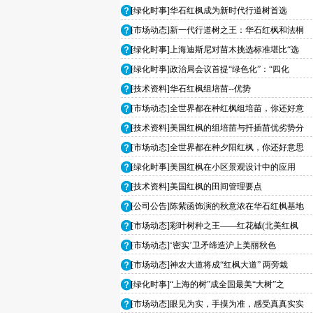
[绿化时事]华石红枫成为新时代行道树首选
[市场动态]新一代行道树之王：华石红枫和法桐
[绿化时事]上海迪斯尼对苗木挑选标准堪比“选
[绿化时事]政治局会议首提“绿色化”：“四化
[技术资料]华石红枫组培苗--优势
[市场动态]全世界都在种红枫组培苗，你还好意
[技术资料]美国红枫的组培苗与扦插苗优劣势分
[市场动态]全世界都在种夕阳红枫，你还好意思
[绿化时事]美国红枫在小区景观设计中的应用
[技术资料]美国红枫的田间管理要点
[公司公告]陈紫函饰演的秋意浓在华石红枫基地
[市场动态]彩叶树种之王——红花槭(北美红枫
[市场动态]‘密实’卫矛缔造沪上美丽秋色
[市场动态]神农大道将成“红枫大道” 两旁栽
[绿化时事]“上海的树”成全国最美“大树”之
[市场动态]眼见为实，手摸为准，感受真真实实