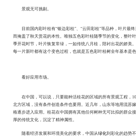
景观无可挑剔。
目前国内彩叶桂有“银边彩桂”、“云田彩桂”等品种，叶片最
而掩盖了秋天赏花的本性。唯独五色彩叶桂随季节的变化，整叶
季开花时节，叶片恢复常绿，一如传统八月桂，陪衬出花的娇美
每一片新叶都有这个变色过程，也就是五色彩叶桂树全年基本是
看好应用市场。
在中国，可以说，只要能种活桂花的区域的所有景观工程，1
北方区域，没有条件创造条件也要用。近几年，山东等地用流苏
格逐步进入应用。桂花在中国拥有其他任何树种无可比拟的群众
厚的传统文化，沉淀了精神属性。
随着经济发展和环境美化的要求，中国从
绿化
到彩化的趋势不