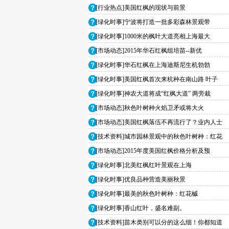
[行业热点]美国红枫的现状与前景
[绿化时事]宁波将打造一批多彩森林景观带
[绿化时事]1000米的枫叶大道亮相上海最大
[市场动态]2015年华石红枫组培苗--新优
[绿化时事]华石红枫在上海迪斯尼生机勃勃
[绿化时事]美国红枫首次来杭种在南山路 叶子
[绿化时事]神农大道将成“红枫大道” 两旁栽
[市场动态]秋色叶树种火焰卫矛或将大火
[市场动态]美国红枫落伍不再流行了？业内人士
[技术资料]城市园林景观中的秋色叶树种：红花
[市场动态]2015年度美国红枫价格分析及预
[绿化时事]北美红枫红叶景观在上海
[绿化时事]优良品种营造美丽秋景
[绿化时事]最美的秋色叶树种：红花槭
[绿化时事]香山红叶，盛名难副。
[技术资料]苗木类别可以分的这么细！你都知道