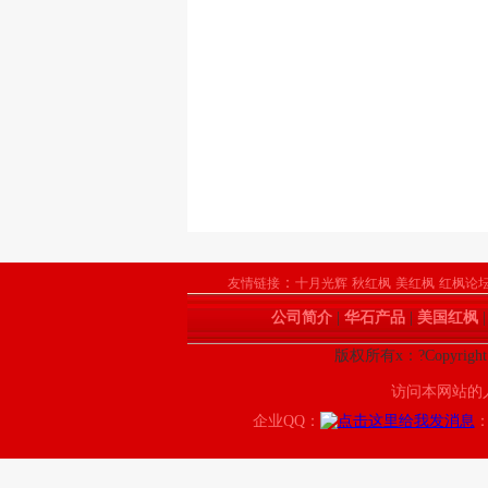
：
友情链接
十月光辉
秋红枫
美红枫
红枫论
公司简介
|
华石产品
|
美国红枫
版权所有x：?Copyrigh
访问本网站的
企业QQ：
：