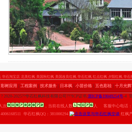
坛
华石淘宝店
北美红枫
美国秋红枫
美国改良红枫
华石红枫
红点红枫
夕阳红枫
华石
|
彩树应用
|
工程案例
|
技术服务
|
日本枫
|
小苗价格
|
五色彩桂
|
十月光辉
t ? 2020-2025??华石红枫科技有限公司???ICP证书:
浙ICP备19049254号
-4
人次
，当前在线人数
人 客服中心电话：400
4006168511 华石红枫QQ：381000294
红枫产业