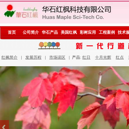
首页
公司简介
华石产品
美国红枫
彩树应用
工程案例
技术
红枫简介
|
发展历程
|
市场误区
| 产品:
红日
十月光辉
红点