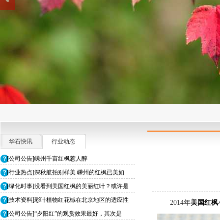
华石快讯
行业动态
[公司公告]嵊州千亩红枫惹人醉
[行业热点]深秋航拍别样美 嵊州的红枫已美如
[绿化时事]没看到美国红枫的美丽红叶？或许是
[技术资料]彩叶植物红花槭在北京地区的适应性
2014年
美国红枫
[公司公告]“夕阳红”的观赏效果最好，其次是