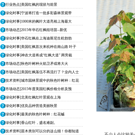
[行业热点]美国红枫的现状与前景
[绿化时事]宁波将打造一批多彩森林景观带
[绿化时事]1000米的枫叶大道亮相上海最大
[市场动态]2015年华石红枫组培苗--新优
[绿化时事]华石红枫在上海迪斯尼生机勃勃
[绿化时事]美国红枫首次来杭种在南山路 叶子
[绿化时事]神农大道将成“红枫大道” 两旁栽
[市场动态]秋色叶树种火焰卫矛或将大火
[市场动态]美国红枫落伍不再流行了？业内人士
[技术资料]城市园林景观中的秋色叶树种：红花
[市场动态]2015年度美国红枫价格分析及预
[绿化时事]北美红枫红叶景观在上海
[绿化时事]优良品种营造美丽秋景
[绿化时事]最美的秋色叶树种：红花槭
[绿化时事]香山红叶，盛名难副。
[技术资料]苗木类别可以分的这么细！你都知道
不少人会比较关