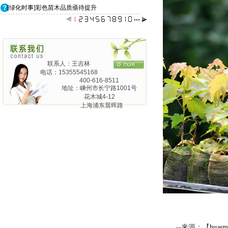
[绿化时事]彩色苗木品质亟待提升
联系人：王吉林
电话：15355545168
400-616-8511
地址：嵊州市长宁路1001号
花木城4-12
上海浦东晨晖路
825弄24号1201
--来源：【
huasm