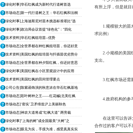
[绿化时事]华石红枫成为新时代行道树首选
有所上浮，但是就目
[市场动态]新一代行道树之王：华石红枫和法桐
[绿化时事]上海迪斯尼对苗木挑选标准堪比“选
1.规模较大的
[绿化时事]政治局会议首提“绿色化”：“四化
求比例）
[技术资料]华石红枫组培苗--优势
[市场动态]全世界都在种红枫组培苗，你还好意
2.小规模的美
[技术资料]美国红枫的组培苗与扦插苗优劣势分
支出。
[市场动态]全世界都在种夕阳红枫，你还好意思
[绿化时事]美国红枫在小区景观设计中的应用
[技术资料]美国红枫的田间管理要点
3.红枫市场还
[公司公告]陈紫函饰演的秋意浓在华石红枫基地
[市场动态]彩叶树种之王——红花槭(北美红枫
4.政府机构的参
[市场动态]‘密实’卫矛缔造沪上美丽秋色
[市场动态]神农大道将成“红枫大道” 两旁栽
在这里可以告诉
[绿化时事]“上海的树”成全国最美“大树”之
合作过的客户可以不
[市场动态]眼见为实，手摸为准，感受真真实实