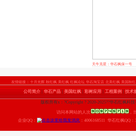
天牛克星：华石枫保一号
：
友情链接
十月光辉
秋红枫
美红枫
红枫论坛
华石淘宝店
北美红枫
美国秋红
公司简介
|
华石产品
|
美国红枫
|
彩树应用
|
工程案例
|
技术
版权所有x：?Copyright ? 2020-2025??华石红枫
访问本网站的人次
，
企业QQ：
：4006168511 华石红枫QQ：3