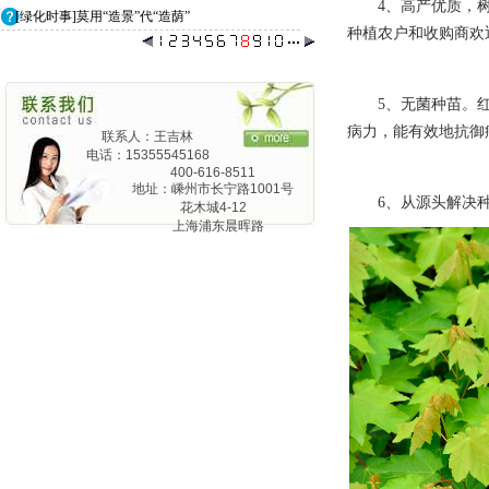
4、高产优质，
[绿化时事]莫用“造景”代“造荫”
种植农户和收购商欢
5、无菌种苗。
病力，能有效地抗御
联系人：王吉林
电话：15355545168
400-616-8511
地址：嵊州市长宁路1001号
6、从源头解决
花木城4-12
上海浦东晨晖路
825弄24号1201