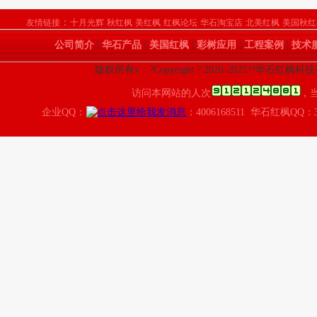
：
友情链接
十月光辉
秋红枫
美红枫
红枫论坛
华石淘宝店
北美红枫
美国秋红
公司简介
|
华石产品
|
美国红枫
|
彩树应用
|
工程案例
|
技术
版权所有x：?Copyright ? 2020-2025??华石红枫
访问本网站的人次
，
企业QQ：
：4006168511 华石红枫QQ：3