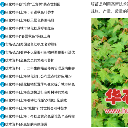
培苗
是利用高新技术
[绿化时事]沪培育“五彩树”装点世博园
规模、产量、质量的
[绿化时事]上海：引进秋色叶乔木
[绿化时事]上海秋天景色将更艳丽
[绿化时事]城市绿化秋景呼唤红色
[绿化时事]“春景秋色”扮靓上海
[市场动态]美国改良红枫之名称辨析
[市场动态]引种不仅是要引新物种而更要引进优
[技术资料]金森女贞的繁殖与养护
[技术资料]一、二年生白蜡苗修剪管理及病虫害
[绿化时事]上海绿化部门公布重点推荐应用29
[绿化时事]强化植物配置季相变化提升城市绿色
[绿化时事]上海应加快进行色叶树种的繁殖
[绿化时事]上海引种红花槭‘夕阳红’见成效
[绿化时事]上海“城投”针对世博会引种苗木
[绿化时事]上海：今秋金黄亮色是谁染？还得靠
[技术资料]杀虫剂的有效使用