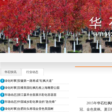
华石快讯
行业动态
[绿化时事]安徽第一路将成“红枫大道”
[绿化时事]百棵美国红枫扎根上海雕塑公园
[市场动态]浙江森禾全面展示彩化容器苗
[市场动态]中国城乡彩化事业的“急先锋”
2015年
华石红枫
[绿化时事]合肥街头将现会变色美国树
冠、金色黄枫、夏日