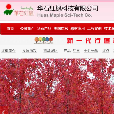
首页
公司简介
华石产品
美国红枫
彩树应用
工程案例
技术
红枫简介
|
发展历程
|
市场误区
| 产品:
红日
十月光辉
红点