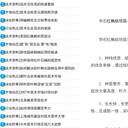
[技术资料]花卉无性系的快速繁殖
[市场动态]苗木业前景乐观悄然升级
[绿化时事]用槭树给北方秋季添色彩
华石
红枫组培苗
[行业热点]苗木在走花卉的老路
[技术资料]美国红枫树的育苗法
华石红枫组培苗
[市场动态]观“风”苗交会 重“色”能发
[技术资料]新优园林植物应用经验谈
1、种纯优质，
[技术资料]怎样保持红叶石楠的观赏性
的优良单株，通过组
[技术资料]如何解决彩叶树在园林应用中遇到的
[行业热点]紫叶合欢将被推向苗木市场
2、种苗整齐，
[绿化时事]明年彩叶树进城“定居”沈阳
提供大量高度、叶片
[市场动态]2007年苗木市场行情分析
[技术资料]北美枫香育苗技术
3、生长快，长
[行业热点]如何增强苗圃竞争力
熟，且成熟一致，采
[绿化时事]上海城市建设对苗木需求大增
[绿化时事]今年苗木行情呈现六大趋势